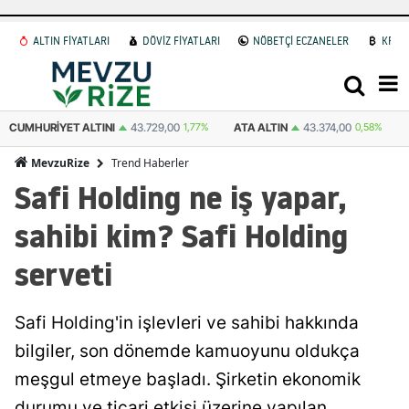
ALTIN FİYATLARI
DÖVİZ FİYATLARI
NÖBETÇİ ECZANELER
KRİP
ATA ALTIN
43.374,00
0,58%
DOLAR
47,6006
0.06%
EURO
55,047
Trend Haberler
MevzuRize
Safi Holding ne iş yapar,
sahibi kim? Safi Holding
serveti
Safi Holding'in işlevleri ve sahibi hakkında
bilgiler, son dönemde kamuoyunu oldukça
meşgul etmeye başladı. Şirketin ekonomik
durumu ve ticari etkisi üzerine yapılan