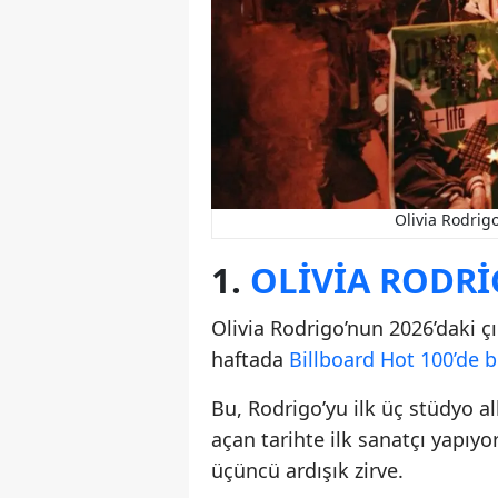
Olivia Rodrigo
1.
OLIVIA RODR
Olivia Rodrigo’nun 2026’daki çı
haftada
Billboard Hot 100’de bi
Bu, Rodrigo’yu ilk üç stüdyo a
açan tarihte ilk sanatçı yapıyo
üçüncü ardışık zirve.