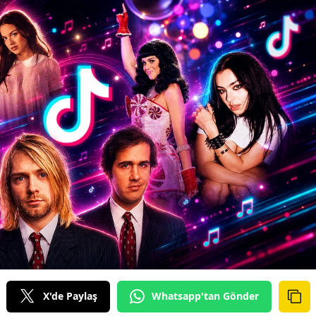
X'de Paylaş
Whatsapp'tan Gönder