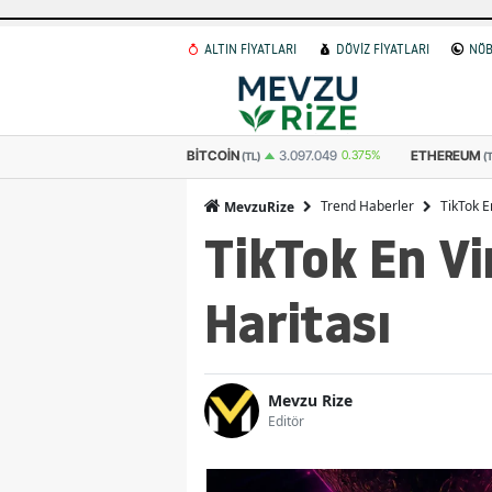
ALTIN FİYATLARI
DÖVİZ FİYATLARI
NÖB
OIN
ETHEREUM
GRAM ALTIN
3.097.049
0.375%
91.484
0.585%
(TL)
(TL)
Trend Haberler
TikTok E
MevzuRize
TikTok En Vi
Haritası
Mevzu Rize
Editör