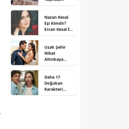
Nereli? İşte
Yarattı
Tüm Detaylar
Nazan Kesal
Eşi Kimdir?
Ercan Kesal İle
Evliliği Ve
Oğlu Poyraz
Uzak Şehir
Hakkında
Nihat
Merak
Altınkaya
Edilenler
Diziden Ayrıldı
Mı? Başhekim
Daha 17
Yalçın Yeni
Doğukan
Sezonda Var
Karakteri
Mı?
Kimdir? Emir
Sarıhan Hangi
Rolü
Canlandırıyor?
r