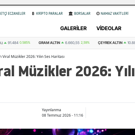
ETÇİ ECZANELER
KRİPTO PARALAR
BORSALAR
NAMAZ VAKİTLERİ
GALERİLER
VİDEOLAR
6.660,55
2,59%
ÇEYREK ALTIN
10.889,99
2,59%
YARIM ALTIN
21.7
n Viral Müzikler 2026: Yılın Ses Haritası
ral Müzikler 2026: Yıl
Yayınlanma
08 Temmuz 2026 - 11:16