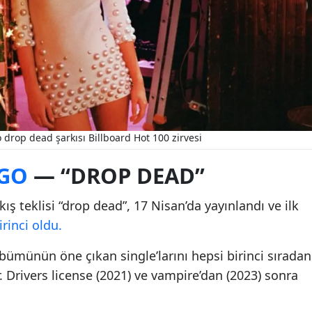
 drop dead şarkısı Billboard Hot 100 zirvesi
IGO
— “DROP DEAD”
kış teklisi “drop dead”, 17 Nisan’da yayınlandı ve ilk
rinci oldu.
lbümünün öne çıkan single’larını hepsi birinci sıradan
r. Drivers license (2021) ve vampire’dan (2023) sonra