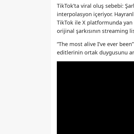
TikTok’ta viral oluş sebebi: Şa
interpolasyon içeriyor. Hayranl
TikTok ile X platformunda yan 
orijinal şarkısının streaming l
“The most alive I’ve ever been” d
editlerinin ortak duygusunu an