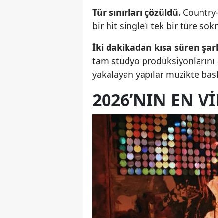
Tür sınırları çözüldü.
Country-
bir hit single’ı tek bir türe s
İki dakikadan kısa süren şark
tam stüdyo prodüksiyonlarını et
yakalayan yapılar müzikte bask
2026’NIN EN V