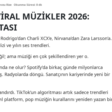
vzu Rize
Okunma Süresi: 8 dk
VIRAL MÜZIKLER 2026:
TASI
a Rodrigo’dan Charli XCX’e, Nirvana’dan Zara Larsson’a.
i ve yılın ses trendleri.
il; ama müziği en çok şekillendiren yer o.
ğunda ne olur? Spotify’da birkaç günde milyonlarca
ş. Radyolarda döngü. Sanatçının kariyerinde yeni bir
ndırdı. TikTok’un algoritması artık sadece trendleri
yıl platform, pop müziğin kurallarını yeniden yazan bi