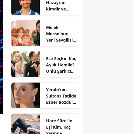
Hazayran
kimdir ve
neden öldü?
Melek
Mosso’nun
Yeni Sevgilisi
Kim?
Bodrum’daki
Ece Seçkin Kaç
Görüntüler
Aylık Hamile?
Hakkında
Ünlü Şarkıcı
Bilinenler
Hakkındaki
Son İddialar
Yeraltı’nın
Sultan’ı Tatilde
Ezber Bozdu!
Sümeyye
Aydoğan’ın
Hare Sürel’in
Son
Eşi Kim, Kaç
Paylaşımları
Yaşında,
Gündem