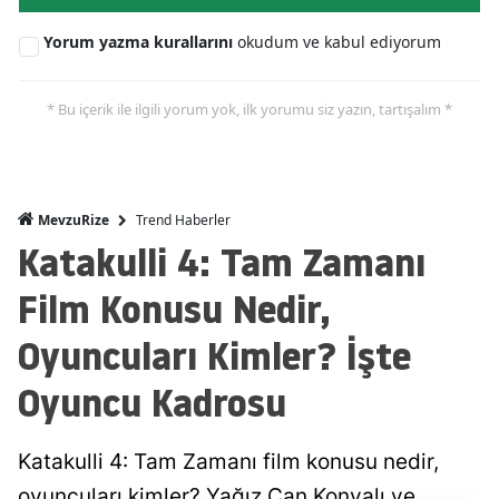
Yorum yazma kurallarını
okudum ve kabul ediyorum
* Bu içerik ile ilgili yorum yok, ilk yorumu siz yazın, tartışalım *
Trend Haberler
MevzuRize
Katakulli 4: Tam Zamanı
Film Konusu Nedir,
Oyuncuları Kimler? İşte
Oyuncu Kadrosu
Katakulli 4: Tam Zamanı film konusu nedir,
oyuncuları kimler? Yağız Can Konyalı ve