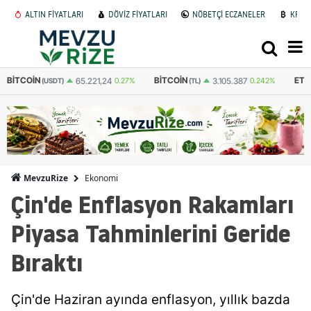
ALTIN FİYATLARI
DÖVİZ FİYATLARI
NÖBETÇİ ECZANELER
KRİP
BITCOIN
ETHEREUM
GRAM
3.105.387
0.242%
91.686
0.227%
(TL)
(TL)
Ekonomi
MevzuRize
Çin'de Enflasyon Rakamları
Piyasa Tahminlerini Geride
Bıraktı
Çin'de Haziran ayında enflasyon, yıllık bazda