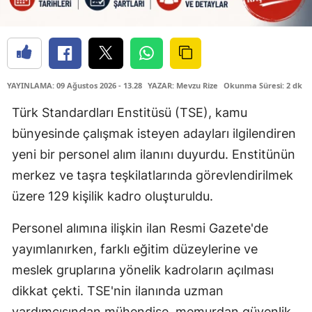
YAYINLAMA: 09 Ağustos 2026 - 13.28
YAZAR: Mevzu Rize
Okunma Süresi: 2 dk
Türk Standardları Enstitüsü (TSE), kamu
bünyesinde çalışmak isteyen adayları ilgilendiren
yeni bir personel alım ilanını duyurdu. Enstitünün
merkez ve taşra teşkilatlarında görevlendirilmek
üzere 129 kişilik kadro oluşturuldu.
Personel alımına ilişkin ilan Resmi Gazete'de
yayımlanırken, farklı eğitim düzeylerine ve
meslek gruplarına yönelik kadroların açılması
dikkat çekti. TSE'nin ilanında uzman
yardımcısından mühendise, memurdan güvenlik