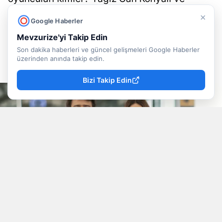
Jessica May'in başrolünde olduğu filmin
×
Google Haberler
konusu, oyuncu kadrosu ve süresi.
Mevzurize'yi Takip Edin
Son dakika haberleri ve güncel gelişmeleri Google Haberler
Doğancan İlek
Yayınlanma
üzerinden anında takip edin.
09 Ağustos 2026 - 13:22
Muhabir
Bizi Takip Edin