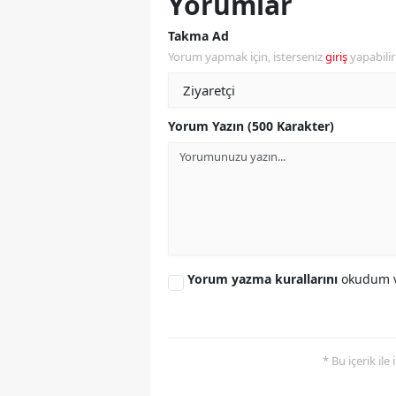
Yorumlar
Takma Ad
Yorum yapmak için, isterseniz
giriş
yapabili
Yorum Yazın (500 Karakter)
Yorum yazma kurallarını
okudum v
* Bu içerik ile