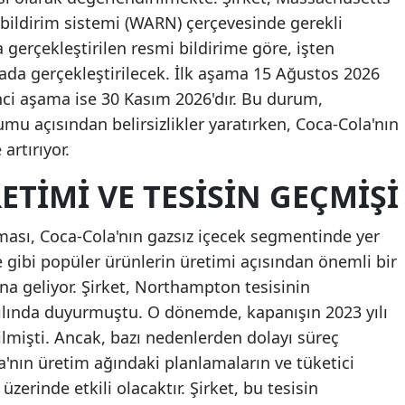
 bildirim sistemi (WARN) çerçevesinde gerekli
a gerçekleştirilen resmi bildirime göre, işten
ada gerçekleştirilecek. İlk aşama 15 Ağustos 2026
nci aşama ise 30 Kasım 2026'dır. Bu durum,
umu açısından belirsizlikler yaratırken, Coca-Cola'nın
 artırıyor.
TIMI VE TESISIN GEÇMIŞI
ası, Coca-Cola'nın gazsız içecek segmentinde yer
gibi popüler ürünlerin üretimi açısından önemli bir
a geliyor. Şirket, Northampton tesisinin
yılında duyurmuştu. O dönemde, kapanışın 2023 yılı
ilmişti. Ancak, bazı nedenlerden dolayı süreç
'nın üretim ağındaki planlamaların ve tüketici
 üzerinde etkili olacaktır. Şirket, bu tesisin