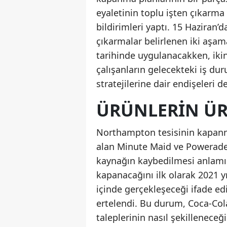
eyaletinin toplu işten çıkarma
bildirimleri yaptı. 15 Haziran’d
çıkarmalar belirlenen iki aşam
tarihinde uygulanacakken, iki
çalışanların gelecekteki iş dur
stratejilerine dair endişeleri de
ÜRÜNLERIN ÜRE
Northampton tesisinin kapanm
alan Minute Maid ve Powerade 
kaynağın kaybedilmesi anlamın
kapanacağını ilk olarak 2021 
içinde gerçekleşeceği ifade ed
ertelendi. Bu durum, Coca-Cola
taleplerinin nasıl şekilleneceği