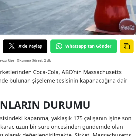
X'de Paylaş
Whatsapp'tan Gönder
vzu Rize
Okunma Süresi: 2 dk
irketlerinden Coca-Cola, ABD’nin Massachusetts
nde bulunan şişeleme tesisinin kapanacağına dair
ŞANLARIN DURUMU
isindeki kapanma, yaklaşık 175 çalışanın işine son
u karar, uzun bir süre öncesinden gündemde olan
sı olarak değerlendirilmekte. Şirket, Massachusetts