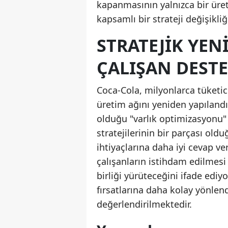
kapanmasının yalnızca bir üre
kapsamlı bir strateji değişikli
STRATEJIK YEN
ÇALIŞAN DEST
Coca-Cola, milyonlarca tüketi
üretim ağını yeniden yapıland
olduğu "varlık optimizasyonu" s
stratejilerinin bir parçası oldu
ihtiyaçlarına daha iyi cevap ve
çalışanların istihdam edilmesi 
birliği yürüteceğini ifade ediyor
fırsatlarına daha kolay yönlen
değerlendirilmektedir.