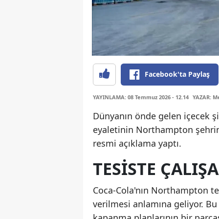
Facebook'ta Paylaş
YAYINLAMA: 08 Temmuz 2026 - 12.14
YAZAR: Me
Dünyanın önde gelen içecek ş
eyaletinin Northampton şehri
resmi açıklama yaptı.
TESISTE ÇALI
Coca-Cola'nın Northampton tes
verilmesi anlamına geliyor. B
kapanma planlarının bir parça