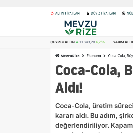
ALTIN FİYATLARI
DÖVİZ FİYATLARI
NÖB
 ALTIN
10.643,28
0,26%
YARIM ALTIN
21.286,57
0,26%
CUMHURIYET 
Ekonomi
Coca-Cola, Büyü
MevzuRize
Coca-Cola, B
Aldı!
Coca-Cola, üretim sürec
kararı aldı. Bu adım, şir
değerlendiriliyor. Kapam