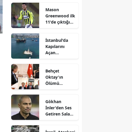
zaman
Mason
başlayacak
Greenwood ilk
11'de çıktığı
ilk maça
damga vurdu
İstanbul'da
Kapılarını
Açan
Dünyanın
Üçüncü Büyük
Behçet
Vinç Gemisi!
Oktay'ın
Ölümü
Üzerine FETÖ
Bağlantıları
Gökhan
Tartışılıyor:
İnler'den Ses
Bakan Gürlek,
Getiren Salah
Müdürün
Yatırımı!
Hedefte
Olduğunu