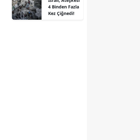
İsrail, Ateşkesi
Açıkladı!
4 Binden Fazla
Kez Çiğnedi!