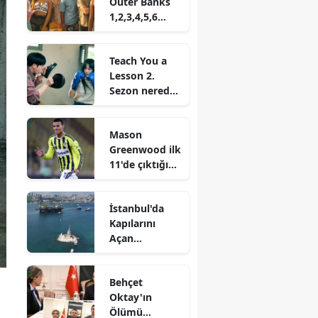
Outer Banks
1,2,3,4,5,6
sezon nereden
izlenir?
Teach You a
Lesson 2.
Sezon nereden
izlenir? Ne
zaman
Mason
başlayacak
Greenwood ilk
11'de çıktığı
ilk maça
damga vurdu
İstanbul'da
Kapılarını
Açan
Dünyanın
Üçüncü Büyük
Behçet
Vinç Gemisi!
Oktay'ın
Ölümü