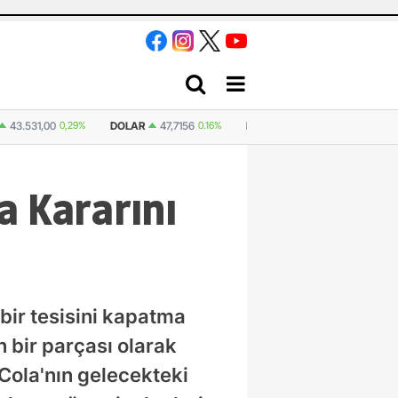
56
0.16%
EURO
55,0198
-0.02%
STERLIN
64,2473
0.07%
İSVIÇRE F
a Kararını
bir tesisini kapatma
n bir parçası olarak
-Cola'nın gelecekteki