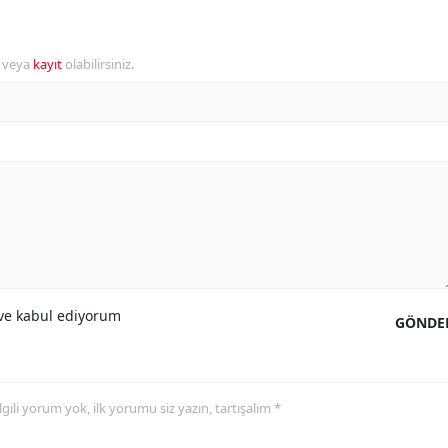
r veya
kayıt
olabilirsiniz.
e kabul ediyorum
GÖNDE
 ilgili yorum yok, ilk yorumu siz yazın, tartışalım *