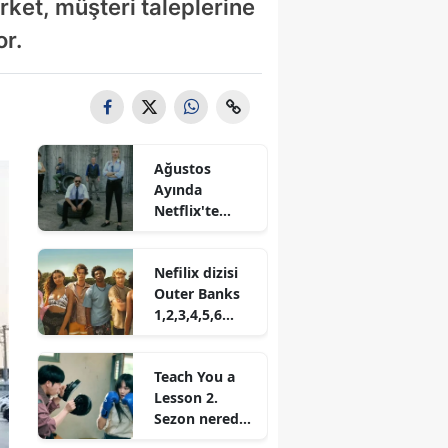
irket, müşteri taleplerine
or.
Ağustos
Ayında
Netflix'te
İzleyicileri
Bekleyen Yeni
Nefilix dizisi
Diziler ve
Outer Banks
Sezonlar!
1,2,3,4,5,6
sezon nereden
izlenir?
Teach You a
Lesson 2.
Sezon nereden
izlenir? Ne