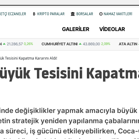
ETÇİ ECZANELER
KRİPTO PARALAR
BORSALAR
NAMAZ VAKİTLERİ
GALERİLER
VİDEOLAR
ALTINI
43.869,00
2,09%
ATA ALTIN
43.531,00
0,29%
DOLAR
47,71
k Tesisini Kapatma Kararını Aldı!
üyük Tesisini Kapatm
inde değişiklikler yapmak amacıyla büyük 
ketin stratejik yeniden yapılanma çabalarını
a süreci, iş gücünü etkileyebilirken, Coca