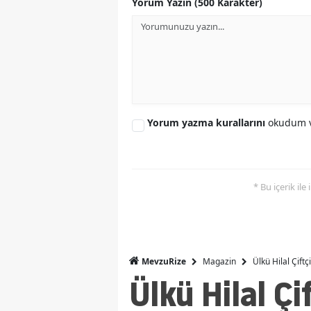
Yorum Yazın (500 Karakter)
Yorum yazma kurallarını
okudum v
* Bu içerik ile
Magazin
Ülkü Hilal Çift
MevzuRize
Ülkü Hilal Çi