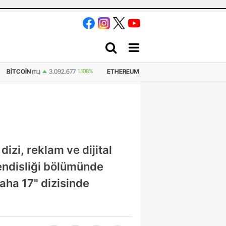
ETHEREUM
GRAM ALTIN
6.660,55
2,59%
77
1.108%
91.171
0.818%
(TL)
izi, reklam ve dijital
endisliği bölümünde
aha 17" dizisinde