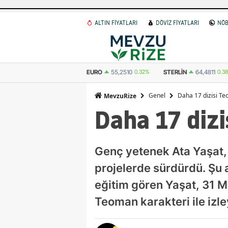
ALTIN FİYATLARI
DÖVİZ FİYATLARI
NÖB
%
EURO
55,2510
0.32%
STERLIN
64,4811
0.38%
İSVIÇRE FRANKI
Genel
Daha 17 dizisi T
MevzuRize
Daha 17 diz
Genç yetenek Ata Yaşat, ç
projelerde sürdürdü. Şu
eğitim gören Yaşat, 31 M
Teoman karakteri ile izle