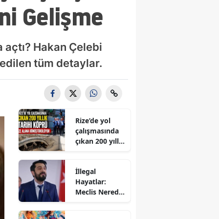
ni Gelişme
va açtı? Hakan Çelebi
 edilen tüm detaylar.
Rize’de yol
çalışmasında
çıkan 200 yıllık
tarihi köprü
müze alana
İllegal
dönüştürülüy
Hayatlar:
or
Meclis Nerede
Çekildi? Ne
Zaman