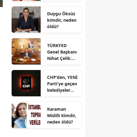
Manifest
Ne?
Türkiye'yi Terk
Duygu Öksüz
Etti mi?
kimdir, neden
Menajer Tolga
öldü?
Akış'tan
Açıklama
TÜRKYED
Genel Başkanı
Nihat Çelik:
“Gençliğine
Sahip
CHP'den, YENİ
Çıkmayan
Parti'ye geçen
Milletler
belediyeler
Geleceğini
belli oldu:
İnşa Edemez”
Hedef 300
Karaman
belediye
Midilli Kimdir,
neden öldü?