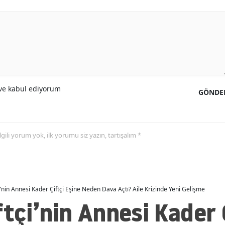
e kabul ediyorum
GÖNDE
 ilgili yorum yok, ilk yorumu siz yazın, tartışalım *
çi’nin Annesi Kader Çiftçi Eşine Neden Dava Açtı? Aile Krizinde Yeni Gelişme
ftçi’nin Annesi Kader 