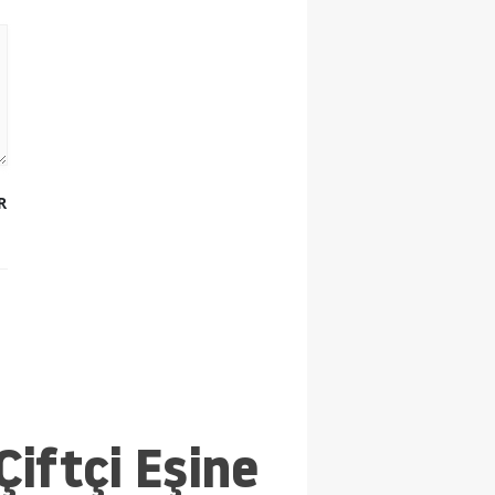
R
Çiftçi Eşine