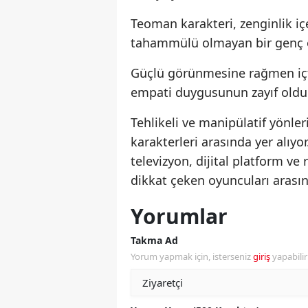
Teoman karakteri, zenginlik i
tahammülü olmayan bir genç o
Güçlü görünmesine rağmen içte
empati duygusunun zayıf olduğu
Tehlikeli ve manipülatif yönle
karakterleri arasında yer alıy
televizyon, dijital platform ve
dikkat çeken oyuncuları arası
Yorumlar
Takma Ad
Yorum yapmak için, isterseniz
giriş
yapabili