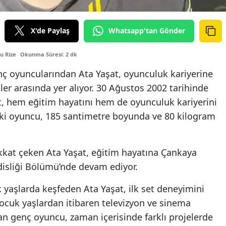
X'de Paylaş
Whatsapp'tan Gönder
u Rize
Okunma Süresi: 2 dk
ç oyuncularından Ata Yaşat, oyunculuk kariyerine
er arasında yer alıyor. 30 Ağustos 2002 tarihinde
, hem eğitim hayatını hem de oyunculuk kariyerini
daki oyuncu, 185 santimetre boyunda ve 80 kilogram
dikkat çeken Ata Yaşat, eğitim hayatına Çankaya
disliği Bölümü’nde devam ediyor.
 yaşlarda keşfeden Ata Yaşat, ilk set deneyimini
ocuk yaşlardan itibaren televizyon ve sinema
n genç oyuncu, zaman içerisinde farklı projelerde