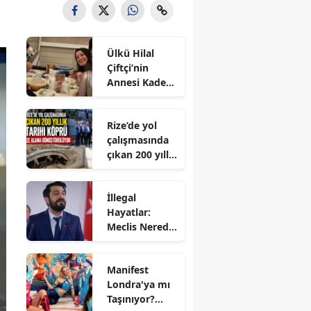
Ülkü Hilal
Çiftçi’nin
Annesi Kader
Çiftçi Eşine
Neden Dava
Rize’de yol
Açtı? Aile
çalışmasında
Krizinde Yeni
çıkan 200 yıllık
Gelişme
tarihi köprü
müze alana
İllegal
dönüştürülüy
Hayatlar:
or
Meclis Nerede
Çekildi? Ne
Zaman
Manifest
Çekildi?
Londra'ya mı
Oyuncuları
Taşınıyor?
Kim, Konusu