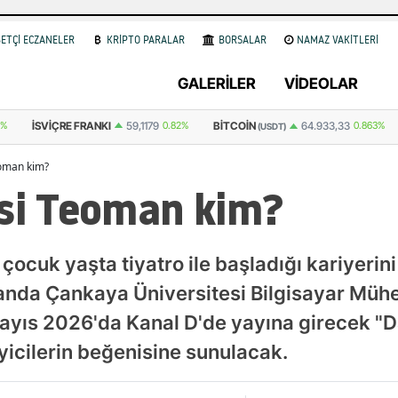
ETÇİ ECZANELER
KRİPTO PARALAR
BORSALAR
NAMAZ VAKİTLERİ
GALERİLER
VİDEOLAR
59,1179
0.82%
BITCOIN
BITCOIN
64.933,33
0.863%
3.092.6
(USDT)
(TL)
eoman kim?
isi Teoman kim?
ocuk yaşta tiyatro ile başladığı kariyerini d
 anda Çankaya Üniversitesi Bilgisayar Müh
ayıs 2026'da Kanal D'de yayına girecek "D
yicilerin beğenisine sunulacak.