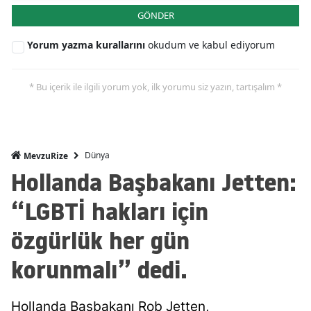
GÖNDER
Yorum yazma kurallarını
okudum ve kabul ediyorum
* Bu içerik ile ilgili yorum yok, ilk yorumu siz yazın, tartışalım *
Dünya
MevzuRize
Hollanda Başbakanı Jetten:
“LGBTİ hakları için
özgürlük her gün
korunmalı” dedi.
Hollanda Başbakanı Rob Jetten,