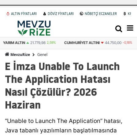
ALTIN FİYATLARI
DÖVİZ FİYATLARI
NÖBETÇİ ECZANELER
KRİP
YARIM ALTIN
21.779,98
2,59%
CUMHURIYET ALTINI
44.750,00
-0,18%
Genel
MevzuRize
E İmza Unable To Launch
The Application Hatası
Nasıl Çözülür? 2026
Haziran
“Unable to Launch The Application” hatası,
Java tabanlı yazılımların başlatılmasında