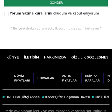
GÖNDER
Yorum yazma kurallarını
okudum ve kabul ediyorum
* Bu içerik ile ilgili yorum yok, ilk yorumu siz yazın, tartışalım *
KÜNYE
İLETİŞİM
HAKKIMIZDA
GİZLİLİK SÖZLEŞMESİ
DÖVİZ
ALTIN
KRİPTO
HA
BORSALAR
FİYATLARI
FİYATLARI
PARALAR
DU
#
Ülkü Hilal Çiftçi Annesi
#
Kader Çiftçi Boşanma Davası
#
Ülkü Hilal 
Sitede yayınlanan içerik ve yorumlardan yazarları sorumludur.