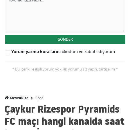
GÖNDER
Yorum yazma kurallarını
okudum ve kabul ediyorum
* Bu içerik ile ilgili yorum yok, ilk yorumu siz yazın, tartışalım *
Spor
MevzuRize
Çaykur Rizespor Pyramids
FC maçı hangi kanalda saat