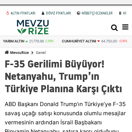
ALTIN FİYATLARI
DÖVİZ FİYATLARI
NÖBETÇİ ECZANELER
KRİP
CUMHURIYET ALTINI
44.750,00
-0,18%
ATA ALTIN
44.507,00
2,54%
Genel
MevzuRize
F-35 Gerilimi Büyüyor!
Netanyahu, Trump’ın
Türkiye Planına Karşı Çıktı
ABD Başkanı Donald Trump‘ın Türkiye’ye F-35
savaş uçağı satışı konusunda olumlu mesajlar
vermesinin ardından İsrail Başbakanı
Binyamin Netanyahu, satışa karşı olduğunu