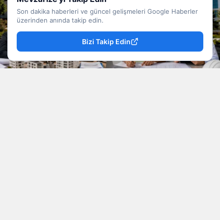
Son dakika haberleri ve güncel gelişmeleri Google Haberler
üzerinden anında takip edin.
Bizi Takip Edin
YAYINLAMA: 09 Ağustos 2026 - 01.54
YAZAR: Mevzu Rize
Okunma Süresi: 6 dk
Kamu kurumlarında çalışmak isteyen adaylar için
iki belediyeden yeni personel alım ilanı geldi.
Bartın Belediye Başkanlığı 4 memur, Rize
Belediye Başkanlığı ise 1 sözleşmeli mühendis
alımı gerçekleştirecek. İlanlarda adayların eğitim
durumu, KPSS puanı, sürücü belgesi ve diğer