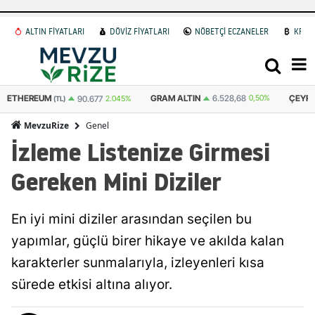
ALTIN FİYATLARI
DÖVİZ FİYATLARI
NÖBETÇİ ECZANELER
KRİP
UM
GRAM ALTIN
6.528,68
0,50%
ÇEYREK ALTIN
90.677
2.045%
(TL)
Genel
MevzuRize
İzleme Listenize Girmesi
Gereken Mini Diziler
En iyi mini diziler arasından seçilen bu
yapımlar, güçlü birer hikaye ve akılda kalan
karakterler sunmalarıyla, izleyenleri kısa
sürede etkisi altına alıyor.