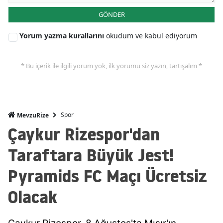
GÖNDER
Yorum yazma kurallarını
okudum ve kabul ediyorum
* Bu içerik ile ilgili yorum yok, ilk yorumu siz yazın, tartışalım *
Spor
MevzuRize
Çaykur Rizespor'dan
Taraftara Büyük Jest!
Pyramids FC Maçı Ücretsiz
Olacak