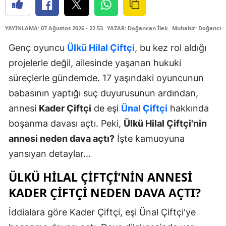
YAYINLAMA: 07 Ağustos 2026 - 22.53
YAZAR: Doğancan İlek
Muhabir: Doğancan
Genç oyuncu
Ülkü Hilal Çiftçi
, bu kez rol aldığı
projelerle değil, ailesinde yaşanan hukuki
süreçlerle gündemde. 17 yaşındaki oyuncunun
babasının yaptığı suç duyurusunun ardından,
annesi
Kader Çiftçi
de eşi
Ünal Çiftçi
hakkında
boşanma davası açtı. Peki,
Ülkü Hilal Çiftçi'nin
annesi neden dava açtı?
İşte kamuoyuna
yansıyan detaylar...
ÜLKÜ HILAL ÇIFTÇI’NIN ANNESI
KADER ÇIFTÇI NEDEN DAVA AÇTI?
İddialara göre Kader Çiftçi, eşi Ünal Çiftçi'ye