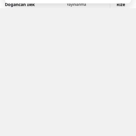
Doğancan İlek
Rize
Yayınlanma
07 Ağustos 2026 - 22:49
Muhabir
Haberleri
YAYINLAMA: 07 Ağustos 2026 - 22.49
YAZAR: Doğancan İlek
Okunma Süresi: 1 
Rize Valiliği tarafından yapılan açıklamaya göre;