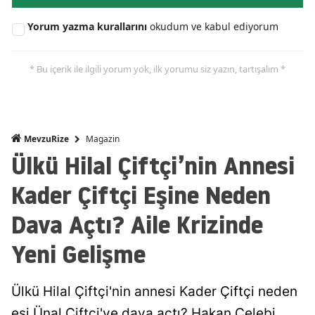
Yorum yazma kurallarını
okudum ve kabul ediyorum
* Bu içerik ile ilgili yorum yok, ilk yorumu siz yazın, tartışalım *
Magazin
MevzuRize
Ülkü Hilal Çiftçi’nin Annesi
Kader Çiftçi Eşine Neden
Dava Açtı? Aile Krizinde
Yeni Gelişme
Ülkü Hilal Çiftçi'nin annesi Kader Çiftçi neden
eşi Ünal Çiftçi'ye dava açtı? Hakan Çelebi