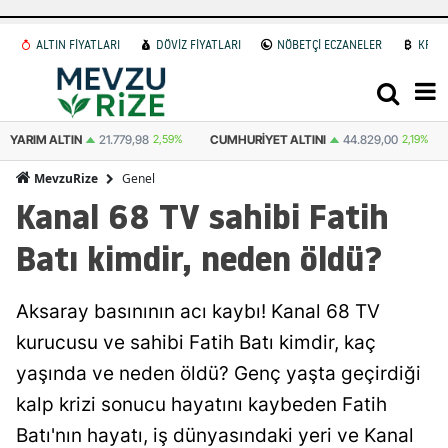
ALTIN FİYATLARI
DÖVİZ FİYATLARI
NÖBETÇİ ECZANELER
KRİP
CUMHURIYET ALTINI
44.829,00
2,19%
ATA ALTIN
44.531,00
2,59%
Genel
MevzuRize
Kanal 68 TV sahibi Fatih
Batı kimdir, neden öldü?
Aksaray basınının acı kaybı! Kanal 68 TV
kurucusu ve sahibi Fatih Batı kimdir, kaç
yaşında ve neden öldü? Genç yaşta geçirdiği
kalp krizi sonucu hayatını kaybeden Fatih
Batı'nın hayatı, iş dünyasındaki yeri ve Kanal