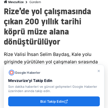
Gündem
MevzuRize
Rize’de yol çalışmasında
çıkan 200 yıllık tarihi
köprü müze alana
dönüştürülüyor
Rize Valisi İhsan Selim Baydaş, Kale yolu
girişinde yürütülen yol çalışmaları sırasında
gün yüzüne çıkarılan yaklaşık 200 yıllık tarihi
×
Google Haberler
köprü alanında incelemelerde bulundu. Rize
Mevzurize'yi Takip Edin
Belediyesi tarafından koruma altına alınan
Son dakika haberleri ve güncel gelişmeleri Google Haberler
üzerinden anında takip edin.
tarihi yapı, üzeri camla kaplanarak ziyarete
açılacak....
Bizi Takip Edin