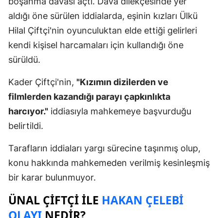
boşanma davası açtı. Dava dilekçesinde yer
aldığı öne sürülen iddialarda, eşinin kızları Ülkü
Hilal Çiftçi'nin oyunculuktan elde ettiği gelirleri
kendi kişisel harcamaları için kullandığı öne
sürüldü.
Kader Çiftçi'nin,
"Kızımın dizilerden ve
filmlerden kazandığı parayı çapkınlıkta
harcıyor."
iddiasıyla mahkemeye başvurduğu
belirtildi.
Tarafların iddiaları yargı sürecine taşınmış olup,
konu hakkında mahkemeden verilmiş kesinleşmiş
bir karar bulunmuyor.
ÜNAL ÇIFTÇI ILE
HAKAN ÇELEBI
OLAYI
NEDIR?