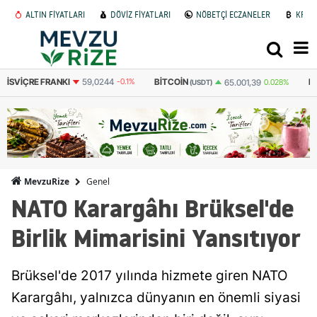
ALTIN FİYATLARI
DÖVİZ FİYATLARI
NÖBETÇİ ECZANELER
KRİP
İSVIÇRE FRANKI
59,0244
-0.1%
BITCOIN
B
65.001,39
0.028%
(USDT)
Genel
MevzuRize
NATO Karargâhı Brüksel'de
Birlik Mimarisini Yansıtıyor
Brüksel'de 2017 yılında hizmete giren NATO
Karargâhı, yalnızca dünyanın en önemli siyasi