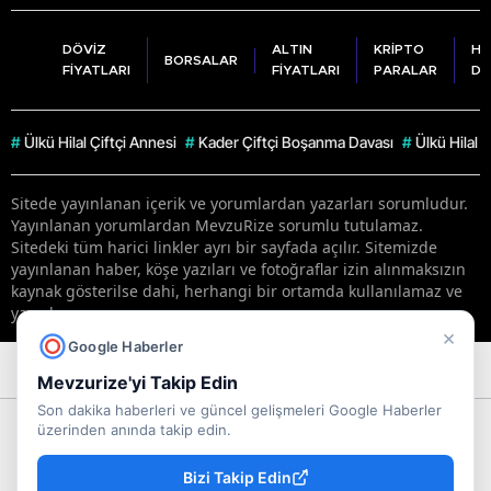
DÖVİZ
ALTIN
KRİPTO
HA
BORSALAR
FİYATLARI
FİYATLARI
PARALAR
DU
#
Ülkü Hilal Çiftçi Annesi
#
Kader Çiftçi Boşanma Davası
#
Ülkü Hilal 
Sitede yayınlanan içerik ve yorumlardan yazarları sorumludur.
Yayınlanan yorumlardan MevzuRize sorumlu tutulamaz.
Sitedeki tüm harici linkler ayrı bir sayfada açılır. Sitemizde
yayınlanan haber, köşe yazıları ve fotoğraflar izin alınmaksızın
kaynak gösterilse dahi, herhangi bir ortamda kullanılamaz ve
yayınlanamaz
×
Google Haberler
RSS
Copyright © 2026 . Her hakkı saklıdır.
Mevzurize'yi Takip Edin
Son dakika haberleri ve güncel gelişmeleri Google Haberler
üzerinden anında takip edin.
Bizi Takip Edin