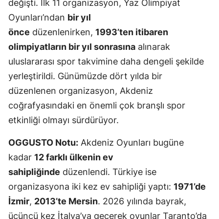
değişti. İlk 11 organizasyon, Yaz Olimpiyat
Oyunları’ndan
bir yıl
önce
düzenlenirken,
1993’ten itibaren
olimpiyatların bir yıl sonrasına
alınarak
uluslararası spor takvimine daha dengeli şekilde
yerleştirildi. Günümüzde dört yılda bir
düzenlenen organizasyon, Akdeniz
coğrafyasındaki en önemli çok branşlı spor
etkinliği olmayı sürdürüyor.
OGGUSTO Notu:
Akdeniz Oyunları bugüne
kadar
12 farklı ülkenin ev
sahipliğinde
düzenlendi. Türkiye ise
organizasyona iki kez ev sahipliği yaptı:
1971’de
İzmir
,
2013’te Mersin
. 2026 yılında bayrak,
üçüncü kez İtalya’ya geçerek oyunlar Taranto’da