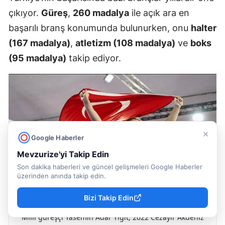
çıkıyor.
Güreş
,
260 madalya
ile açık ara en
başarılı branş konumunda bulunurken, onu
halter
(167 madalya)
,
atletizm (108 madalya)
ve
boks
(95 madalya)
takip ediyor.
×
Google Haberler
Mevzurize'yi Takip Edin
Son dakika haberleri ve güncel gelişmeleri Google Haberler
üzerinden anında takip edin.
Bizi Takip Edin
Milli güreşçi Yasemin Adar Yiğit, 2022 Cezayir Akdeniz