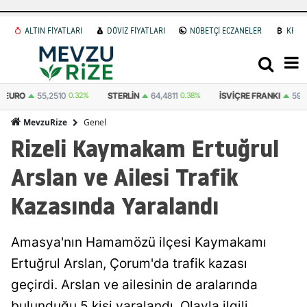
ALTIN FİYATLARI
DÖVİZ FİYATLARI
NÖBETÇİ ECZANELER
KRİP
STERLIN
64,4811
0.38%
İSVIÇRE FRANKI
59,1179
0.82%
BITCOIN
(US
Genel
MevzuRize
Rizeli Kaymakam Ertuğrul
Arslan ve Ailesi Trafik
Kazasında Yaralandı
Amasya'nın Hamamözü ilçesi Kaymakamı
Ertuğrul Arslan, Çorum'da trafik kazası
geçirdi. Arslan ve ailesinin de aralarında
bulunduğu 5 kişi yaralandı. Olayla ilgili