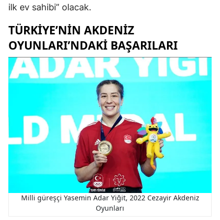
ilk ev sahibi” olacak.
TÜRKIYE’NIN AKDENIZ
OYUNLARI’NDAKI BAŞARILARI
Milli güreşçi Yasemin Adar Yiğit, 2022 Cezayir Akdeniz
Oyunları