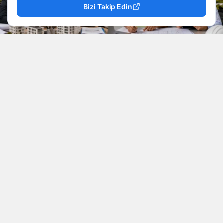
Bizi Takip Edin
YAYINLAMA: 09 Ağustos 2026 - 01.54
YAZAR: Mevzu Rize
Okunma Süresi: 6 dk
Kamu kurumlarında çalışmak isteyen adaylar için
iki belediyeden yeni personel alım ilanı geldi.
Bartın Belediye Başkanlığı 4 memur, Rize
Belediye Başkanlığı ise 1 sözleşmeli mühendis
alımı gerçekleştirecek. İlanlarda adayların eğitim
durumu, KPSS puanı, sürücü belgesi ve diğer
başvuru şartları tek tek açıklandı.