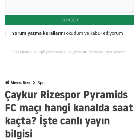
GÖNDER
Yorum yazma kurallarını
okudum ve kabul ediyorum
* Bu içerik ile ilgili yorum yok, ilk yorumu siz yazın, tartışalım *
Spor
MevzuRize
Çaykur Rizespor Pyramids
FC maçı hangi kanalda saat
kaçta? İşte canlı yayın
bilgisi