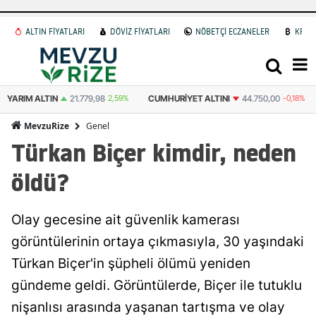
ALTIN FİYATLARI
DÖVİZ FİYATLARI
NÖBETÇİ ECZANELER
KRİP
YARIM ALTIN
21.779,98
2,59%
CUMHURIYET ALTINI
44.750,00
-0,18%
Genel
MevzuRize
Türkan Biçer kimdir, neden
öldü?
Olay gecesine ait güvenlik kamerası
görüntülerinin ortaya çıkmasıyla, 30 yaşındaki
Türkan Biçer'in şüpheli ölümü yeniden
gündeme geldi. Görüntülerde, Biçer ile tutuklu
nişanlısı arasında yaşanan tartışma ve olay