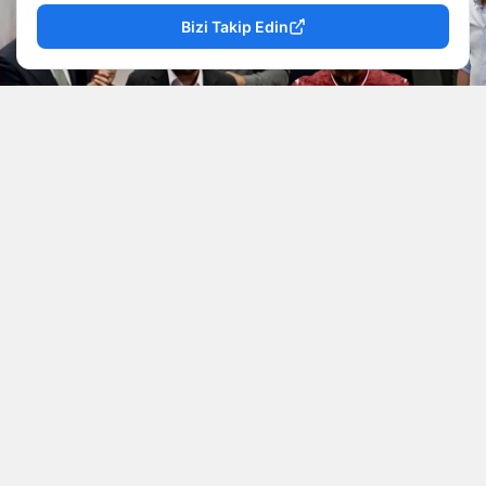
Bizi Takip Edin
YAYINLAMA: 07 Ağustos 2026 - 07.52
YAZAR: Doğancan İlek
Muhabir: Doğancan
Trabzonspor, tarihinin en pahalı transferini Mısırlı
Mohamed Salah'ı alarak yaptı.
Kulüpten yapılan resmi açıklama şöyle:
"Profesyonel futbolcu Mohamed Salah ile iki yıllık