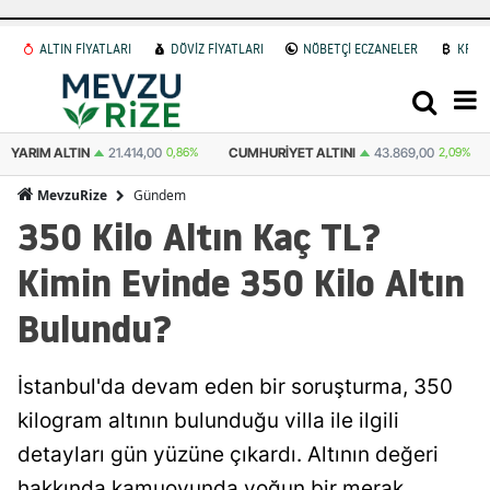
ALTIN FİYATLARI
DÖVİZ FİYATLARI
NÖBETÇİ ECZANELER
KRİP
YARIM ALTIN
21.414,00
0,86%
CUMHURIYET ALTINI
43.869,00
2,09%
Gündem
MevzuRize
350 Kilo Altın Kaç TL?
Kimin Evinde 350 Kilo Altın
Bulundu?
İstanbul'da devam eden bir soruşturma, 350
kilogram altının bulunduğu villa ile ilgili
detayları gün yüzüne çıkardı. Altının değeri
hakkında kamuoyunda yoğun bir merak