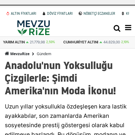
ALTIN FİYATLARI
DÖVİZ FİYATLARI
NÖBETÇİ ECZANELER
KRİP
,59%
CUMHURIYET ALTINI
44.829,00
2,19%
ATA ALTIN
44.531,00
2,5
Gündem
MevzuRize
Anadolu'nun Yoksulluğu
Çizgilerle: Şimdi
Amerika'nın Moda İkonu!
Uzun yıllar yoksullukla özdeşleşen kara lastik
ayakkabılar, son zamanlarda Amerikan
sosyetesinde prestij göstergesi olarak kabul
edilmeye başlandı. Bu dönüşüm, modanın ve