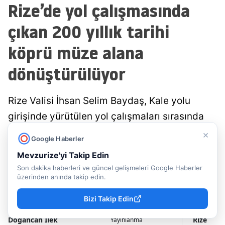
Rize’de yol çalışmasında
çıkan 200 yıllık tarihi
köprü müze alana
dönüştürülüyor
Rize Valisi İhsan Selim Baydaş, Kale yolu
girişinde yürütülen yol çalışmaları sırasında
gün yüzüne çıkarılan yaklaşık 200 yıllık tarihi
×
Google Haberler
köprü alanında incelemelerde bulundu. Rize
Mevzurize'yi Takip Edin
Belediyesi tarafından koruma altına alınan
Son dakika haberleri ve güncel gelişmeleri Google Haberler
tarihi yapı, üzeri camla kaplanarak ziyarete
üzerinden anında takip edin.
açılacak....
Bizi Takip Edin
Doğancan İlek
Rize
Yayınlanma