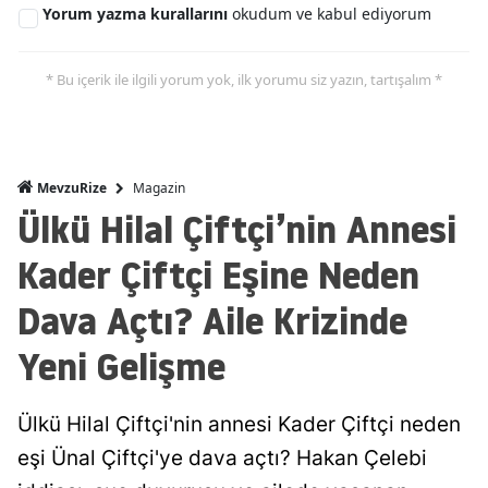
Yorum yazma kurallarını
okudum ve kabul ediyorum
* Bu içerik ile ilgili yorum yok, ilk yorumu siz yazın, tartışalım *
Magazin
MevzuRize
Ülkü Hilal Çiftçi’nin Annesi
Kader Çiftçi Eşine Neden
Dava Açtı? Aile Krizinde
Yeni Gelişme
Ülkü Hilal Çiftçi'nin annesi Kader Çiftçi neden
eşi Ünal Çiftçi'ye dava açtı? Hakan Çelebi