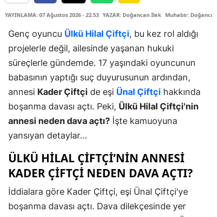
YAYINLAMA: 07 Ağustos 2026 - 22.53
YAZAR: Doğancan İlek
Muhabir: Doğancan
Genç oyuncu
Ülkü Hilal Çiftçi
, bu kez rol aldığı
projelerle değil, ailesinde yaşanan hukuki
süreçlerle gündemde. 17 yaşındaki oyuncunun
babasının yaptığı suç duyurusunun ardından,
annesi
Kader Çiftçi
de eşi
Ünal Çiftçi
hakkında
boşanma davası açtı. Peki,
Ülkü Hilal Çiftçi'nin
annesi neden dava açtı?
İşte kamuoyuna
yansıyan detaylar...
ÜLKÜ HILAL ÇIFTÇI’NIN ANNESI
KADER ÇIFTÇI NEDEN DAVA AÇTI?
İddialara göre Kader Çiftçi, eşi Ünal Çiftçi'ye
boşanma davası açtı. Dava dilekçesinde yer