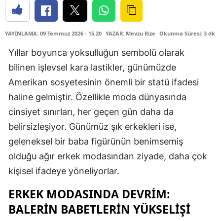
YAYINLAMA: 09 Temmuz 2026 - 15.20
YAZAR: Mevzu Rize
Okunma Süresi: 3 dk
Yıllar boyunca yoksulluğun sembolü olarak
bilinen işlevsel kara lastikler, günümüzde
Amerikan sosyetesinin önemli bir statü ifadesi
haline gelmiştir. Özellikle moda dünyasında
cinsiyet sınırları, her geçen gün daha da
belirsizleşiyor. Günümüz şık erkekleri ise,
geleneksel bir baba figürünün benimsemiş
olduğu ağır erkek modasından ziyade, daha çok
kişisel ifadeye yöneliyorlar.
ERKEK MODASINDA DEVRIM:
BALERIN BABETLERIN YÜKSELIŞI