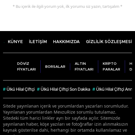
* Bu içerik ile ilgili yorum yok, ilk yorumu siz yazın, tartışalım *
KÜNYE
İLETİŞİM
HAKKIMIZDA
GİZLİLİK SÖZLEŞMESİ
DÖVİZ
ALTIN
KRİPTO
HA
BORSALAR
FİYATLARI
FİYATLARI
PARALAR
DU
#
Ülkü Hilal Çiftçi
#
Ülkü Hilal Çiftçi Son Dakika
#
Ülkü Hilal Çiftçi Anne
Sitede yayınlanan içerik ve yorumlardan yazarları sorumludur.
Yayınlanan yorumlardan MevzuRize sorumlu tutulamaz.
Sitedeki tüm harici linkler ayrı bir sayfada açılır. Sitemizde
yayınlanan haber, köşe yazıları ve fotoğraflar izin alınmaksızın
kaynak gösterilse dahi, herhangi bir ortamda kullanılamaz ve