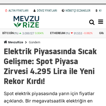
ALTIN FİYATLARI
DÖVİZ FİYATLARI
NÖBETÇİ ECZANELER
KRİP
BITCOIN
ETHEREUM
GRAM
3.099.127
0.004%
91.553
-0.062%
(TL)
(TL)
Gündem
MevzuRize
Elektrik Piyasasında Sıcak
Gelişme: Spot Piyasa
Zirvesi 4.295 Lira ile Yeni
Rekor Kırdı!
Spot elektrik piyasasında yarın için fiyatlar
açıklandı. Bir megavatsaatlik elektriğin en