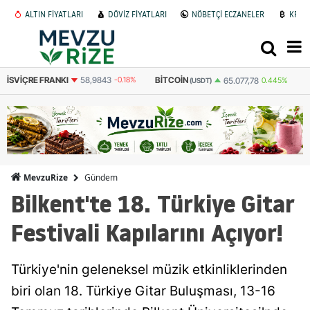
ALTIN FİYATLARI
DÖVİZ FİYATLARI
NÖBETÇİ ECZANELER
KRİP
BITCOIN
BITCOIN
E
65.077,78
0.445%
3.098.080
0.439%
(USDT)
(TL)
Gündem
MevzuRize
Bilkent'te 18. Türkiye Gitar
Festivali Kapılarını Açıyor!
Türkiye'nin geleneksel müzik etkinliklerinden
biri olan 18. Türkiye Gitar Buluşması, 13-16