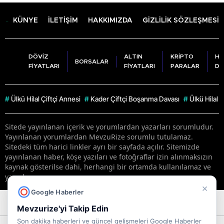
KÜNYE
İLETİŞİM
HAKKIMIZDA
GİZLİLİK SÖZLEŞMESİ
DÖVİZ
ALTIN
KRİPTO
HA
BORSALAR
FİYATLARI
FİYATLARI
PARALAR
DU
#
Ülkü Hilal Çiftçi Annesi
#
Kader Çiftçi Boşanma Davası
#
Ülkü Hilal 
Sitede yayınlanan içerik ve yorumlardan yazarları sorumludur.
Yayınlanan yorumlardan MevzuRize sorumlu tutulamaz.
Sitedeki tüm harici linkler ayrı bir sayfada açılır. Sitemizde
yayınlanan haber, köşe yazıları ve fotoğraflar izin alınmaksızın
kaynak gösterilse dahi, herhangi bir ortamda kullanılamaz ve
yayınlanamaz
×
Google Haberler
RSS
Copyright © 2026 . Her hakkı saklıdır.
Mevzurize'yi Takip Edin
Son dakika haberleri ve güncel gelişmeleri Google Haberler