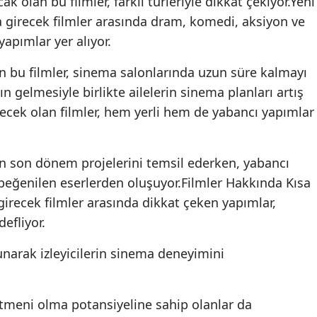
ak olan bu filmler, farklı türleriyle dikkat çekiyor.Yeni
a girecek filmler arasında dram, komedi, aksiyon ve
yapımlar yer alıyor.
en bu filmler, sinema salonlarında uzun süre kalmayı
nın gelmesiyle birlikte ailelerin sinema planları artış
recek olan filmler, hem yerli hem de yabancı yapımlar
ın son dönem projelerini temsil ederken, yabancı
beğenilen eserlerden oluşuyor.Filmler Hakkında Kısa
irecek filmler arasında dikkat çeken yapımlar,
defliyor.
 sunarak izleyicilerin sinema deneyimini
rtmeni olma potansiyeline sahip olanlar da