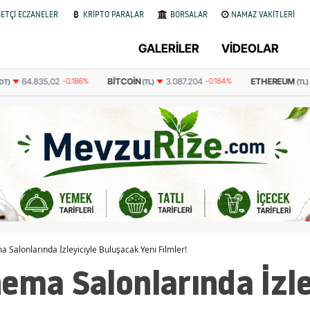
ETÇİ ECZANELER
KRİPTO PARALAR
BORSALAR
NAMAZ VAKİTLERİ
GALERİLER
VİDEOLAR
BITCOIN
ETHEREUM
64.835,02
-0.186%
3.087.204
-0.184%
T)
(TL)
(TL)
 Salonlarında İzleyiciyle Buluşacak Yeni Filmler!
ema Salonlarında İzle