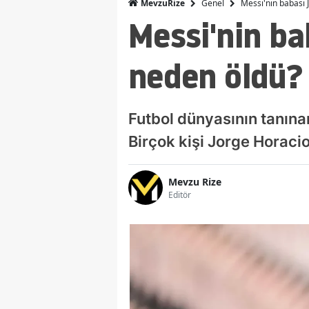
Genel
Messi'nin babası 
MevzuRize
Messi'nin ba
neden öldü?
Futbol dünyasının tanına
Birçok kişi Jorge Horaci
Mevzu Rize
Editör