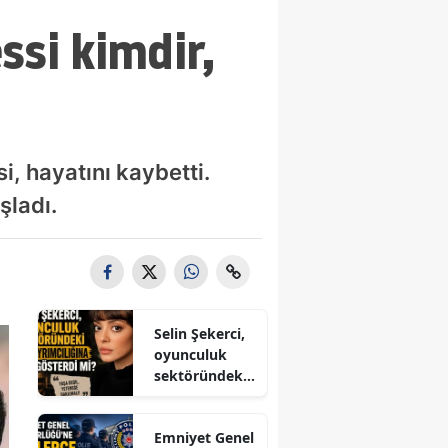
ssi kimdir,
, hayatını kaybetti.
şladı.
Selin Şekerci,
oyunculuk
sektöründeki
yaş
ayrımcılığına
Emniyet Genel
tepki gösterdi