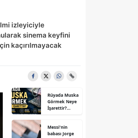
lmi izleyiciyle
unularak sinema keyfini
 için kaçırılmayacak
Rüyada Muska
Görmek Neye
İşarettir?
Rüyada Muska
Takmak,
Messi'nin
Bulmak ve
babası Jorge
Açmak Nasıl