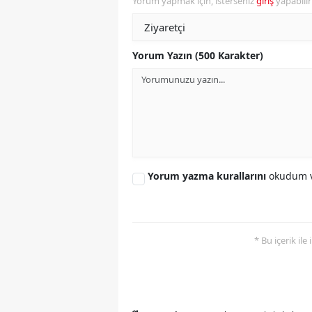
Yorum yapmak için, isterseniz
giriş
yapabili
Yorum Yazın (500 Karakter)
Yorum yazma kurallarını
okudum v
* Bu içerik ile