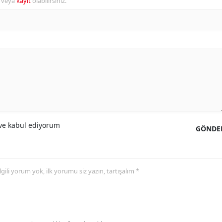
r veya
kayıt
olabilirsiniz.
e kabul ediyorum
GÖNDE
 ilgili yorum yok, ilk yorumu siz yazın, tartışalım *