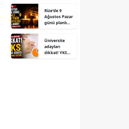
kesintisi: Tam
Rize'de 9
listesi belli
Ağustos Pazar
oldu
günü planlı
elektrik
kesintileri
Üniversite
açıklandı: İşte
adayları
mahalle
dikkat! YKS
mahalle liste
tercih süreci
yarın sona
eriyor