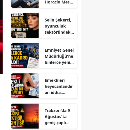
Horacio Messi
Yorumlanır?
kimdir, neden
öldü?
Selin Şekerci,
oyunculuk
sektöründeki
yaş
ayrımcılığına
Emniyet Genel
tepki gösterdi
Müdürlüğü'ne
mi?
binlerce yeni
kadro açıldı!
Resmi
Emeklileri
Gazete'de
heyecanlandır
yayımlandı
an iddia:
Emekli
maaşlarına ek
Trabzon'da 9
zam mı
Ağustos'ta
geliyor?
geniş çaplı
elektrik