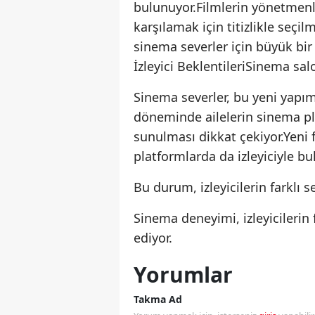
bulunuyor.Filmlerin yönetmenler
karşılamak için titizlikle seçil
sinema severler için büyük bi
İzleyici BeklentileriSinema salo
Sinema severler, bu yeni yapımla
döneminde ailelerin sinema pla
sunulması dikkat çekiyor.Yeni fi
platformlarda da izleyiciyle bu
Bu durum, izleyicilerin farklı 
Sinema deneyimi, izleyicilerin
ediyor.
Yorumlar
Takma Ad