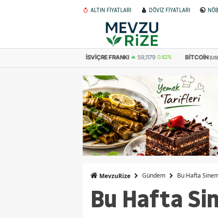
ALTIN FİYATLARI
DÖVİZ FİYATLARI
NÖB
STERLIN
64,4811
0.38%
İSVIÇRE FRANKI
59,1179
0.82%
BITCOIN
(USD
Gündem
Bu Hafta Sinema
MevzuRize
Bu Hafta Sin