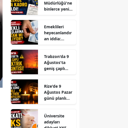
Müdürlüğü'ne
mi?
binlerce yeni
kadro açıldı!
Resmi
Emeklileri
Gazete'de
heyecanlandır
yayımlandı
an iddia:
Emekli
maaşlarına ek
Trabzon'da 9
zam mı
Ağustos'ta
geliyor?
geniş çaplı
elektrik
kesintisi: Tam
Rize'de 9
listesi belli
Ağustos Pazar
oldu
günü planlı
elektrik
kesintileri
Üniversite
açıklandı: İşte
adayları
mahalle
dikkat! YKS