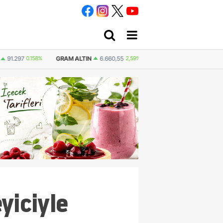
GRAM ALTIN
6.660,55
2,59%
ÇEYREK ALTIN
10.889,9
91.297
0.158%
yiciyle