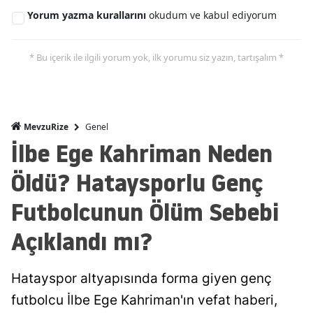
Yorum yazma kurallarını
okudum ve kabul ediyorum
* Bu içerik ile ilgili yorum yok, ilk yorumu siz yazın, tartışalım *
Genel
MevzuRize
İlbe Ege Kahriman Neden
Öldü? Hataysporlu Genç
Futbolcunun Ölüm Sebebi
Açıklandı mı?
Hatayspor altyapısında forma giyen genç
futbolcu İlbe Ege Kahriman'ın vefat haberi,