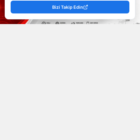
Bizi Takip Edin
YAYINLAMA: 07 Ağustos 2026 - 18.39
YAZAR: Mevzu Rize
Okunma Süresi: 5 dk
Bursa’nın
Nilüfer ilçesine bağlı Görükle
Mahallesi’nde
, CHP Yenişehir Gençlik Kolları’nda
görev yapan ve bir dönem Gençlik Kolları
Başkanlığı görevini üstlenen
Serhat Özpiro
,
evinde ölü bulundu. Yakınları tarafından evinde
hareketsiz halde bulunan Özpiro için ekipler olay
yerine sevk edildi. Yapılan kontrollerin ardından