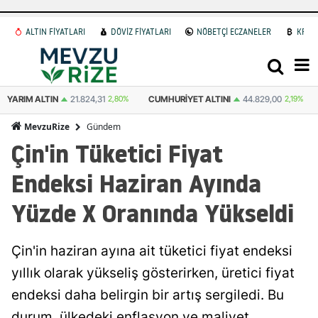
ALTIN FİYATLARI
DÖVİZ FİYATLARI
NÖBETÇİ ECZANELER
KRİP
CUMHURIYET ALTINI
44.829,00
2,19%
ATA ALTIN
44.622,00
2,80%
Gündem
MevzuRize
Çin'in Tüketici Fiyat
Endeksi Haziran Ayında
Yüzde X Oranında Yükseldi
Çin'in haziran ayına ait tüketici fiyat endeksi
yıllık olarak yükseliş gösterirken, üretici fiyat
endeksi daha belirgin bir artış sergiledi. Bu
durum, ülkedeki enflasyon ve maliyet