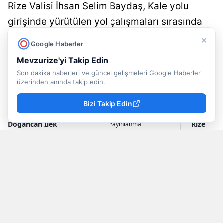
Rize Valisi İhsan Selim Baydaş, Kale yolu
girişinde yürütülen yol çalışmaları sırasında
gün yüzüne çıkarılan yaklaşık 200 yıllık tarihi
×
Google Haberler
köprü alanında incelemelerde bulundu. Rize
Mevzurize'yi Takip Edin
Belediyesi tarafından koruma altına alınan
Son dakika haberleri ve güncel gelişmeleri Google Haberler
tarihi yapı, üzeri camla kaplanarak ziyarete
üzerinden anında takip edin.
açılacak....
Bizi Takip Edin
Doğancan İlek
Rize
Yayınlanma
07 Ağustos 2026 - 22:49
Muhabir
Haberleri