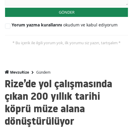
GÖNDER
Yorum yazma kurallarını
okudum ve kabul ediyorum
* Bu içerik ile ilgili yorum yok, ilk yorumu siz yazın, tartışalım *
Gündem
MevzuRize
Rize’de yol çalışmasında
çıkan 200 yıllık tarihi
köprü müze alana
dönüştürülüyor