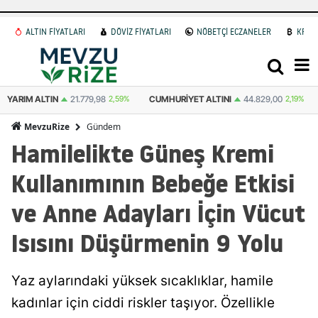
ALTIN FİYATLARI
DÖVİZ FİYATLARI
NÖBETÇİ ECZANELER
KRİP
CUMHURIYET ALTINI
44.829,00
2,19%
ATA ALTIN
44.531,00
2,59%
Gündem
MevzuRize
Hamilelikte Güneş Kremi
Kullanımının Bebeğe Etkisi
ve Anne Adayları İçin Vücut
Isısını Düşürmenin 9 Yolu
Yaz aylarındaki yüksek sıcaklıklar, hamile
kadınlar için ciddi riskler taşıyor. Özellikle