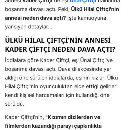
annesi
Kader Çiftçi
de eşi
Ünal Çiftçi
hakkında
boşanma davası açtı. Peki,
Ülkü Hilal Çiftçi'nin
annesi neden dava açtı?
İşte kamuoyuna
yansıyan detaylar...
ÜLKÜ HILAL ÇIFTÇI’NIN ANNESI
KADER ÇIFTÇI NEDEN DAVA AÇTI?
İddialara göre Kader Çiftçi, eşi Ünal Çiftçi'ye
boşanma davası açtı. Dava dilekçesinde yer
aldığı öne sürülen iddialarda, eşinin kızları Ülkü
Hilal Çiftçi'nin oyunculuktan elde ettiği gelirleri
kendi kişisel harcamaları için kullandığı öne
sürüldü.
Kader Çiftçi'nin,
"Kızımın dizilerden ve
filmlerden kazandığı parayı çapkınlıkta