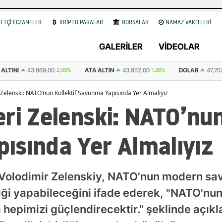
ETÇİ ECZANELER
KRİPTO PARALAR
BORSALAR
NAMAZ VAKİTLERİ
GALERİLER
VİDEOLAR
ALTINI
43.869,00
2,09%
ATA ALTIN
43.952,00
1,26%
DOLAR
47,70
 Zelenski: NATO’nun Kollektif Savunma Yapısında Yer Almalıyız
ri Zelenski: NATO’nun
ısında Yer Almalıyız
Volodimir Zelenskiy, NATO'nun modern sava
rliği yapabileceğini ifade ederek, "NATO'n
 hepimizi güçlendirecektir." şeklinde açıkl