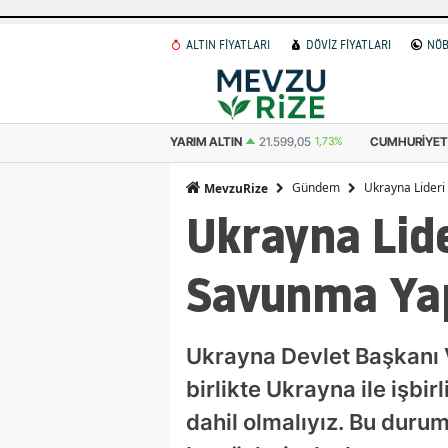
ALTIN FİYATLARI
DÖVİZ FİYATLARI
NÖB
K ALTIN
10.799,53
1,73%
YARIM ALTIN
21.599,05
1,73%
CUMHURIYET 
Gündem
Ukrayna Lideri
MevzuRize
Ukrayna Lide
Savunma Yap
Ukrayna Devlet Başkanı 
birlikte Ukrayna ile işbi
dahil olmalıyız. Bu durum