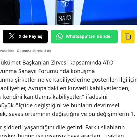
X'de Paylaş
Whatsapp'tan Gönder
vzu Rize
Okunma Süresi: 5 dk
e Hükümet Başkanları Zirvesi kapsamında ATO
avunma Sanayii Forumu'nda konuşma
ma şirketlerine ve kabiliyetlerine gösterilen ilgi içi
biliyetler, Avrupa'daki en kuvvetli kabiliyetlerden,
kendini kanıtlamış kabiliyetler." ifadesini
 büyük ölçüde değiştiğini ve bunların devrimsel
k, savaş ortamının değiştiğini ve bu değişimlerin 1.
iddetli yaşandığını dile getirdi.Farklı silahların
enskiy, bugün ise insansız hava araçları, uzaktan