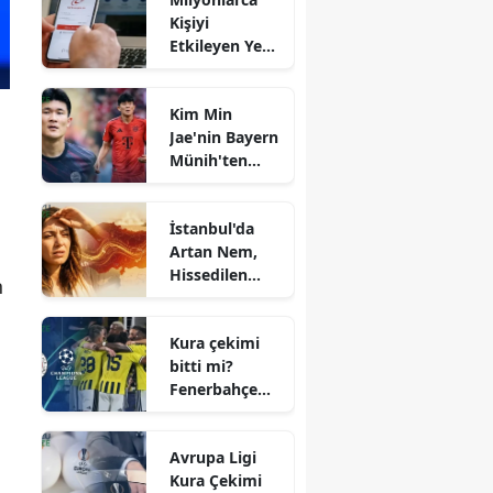
Tarafından Ele
Kişiyi
Geçirildi
Etkileyen Yeni
e-Devlet
Özelliği: Tüm
Kim Min
Banka
Jae'nin Bayern
Borçlarınızı
Münih'ten
Tek Ekranda
ayrılma
Takip Edin!
iddialarına
İstanbul'da
yanıt verdi:
Artan Nem,
Sözleşme
Hissedilen
detayları
n
Sıcaklığı 50
ortaya çıktı!
Dereceye
Kura çekimi
Yükseltiyor!
bitti mi?
Fenerbahçe
kura çekimi
canlı izle:
Avrupa Ligi
Fenerbahçe
Kura Çekimi
Şampiyonlar