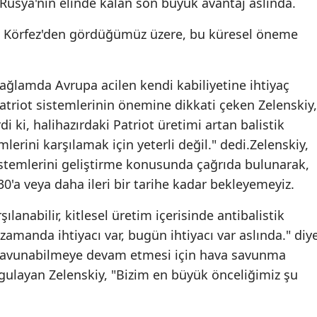
 Rusya'nın elinde kalan son büyük avantaj aslında.
e Körfez'den gördüğümüz üzere, bu küresel öneme
ağlamda Avrupa acilen kendi kabiliyetine ihtiyaç
Patriot sistemlerinin önemine dikkati çeken Zelenskiy,
 ki, halihazırdaki Patriot üretimi artan balistik
erini karşılamak için yeterli değil." dedi.Zelenskiy,
istemlerini geliştirme konusunda çağrıda bulunarak,
0'a veya daha ileri bir tarihe kadar bekleyemeyiz.
anabilir, kitlesel üretim içerisinde antibalistik
 zamanda ihtiyacı var, bugün ihtiyacı var aslında." diy
savunabilmeye devam etmesi için hava savunma
gulayan Zelenskiy, "Bizim en büyük önceliğimiz şu