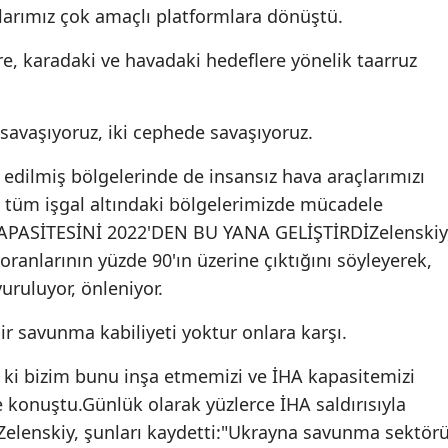
larımız çok amaçlı platformlara dönüştü.
re, karadaki ve havadaki hedeflere yönelik taarruz
avaşıyoruz, iki cephede savaşıyoruz.
l edilmiş bölgelerinde de insansız hava araçlarımızı
e tüm işgal altındaki bölgelerimizde mücadele
KAPASİTESİNİ 2022'DEN BU YANA GELİŞTİRDİZelenskiy
ranlarının yüzde 90'ın üzerine çıktığını söyleyerek,
vuruluyor, önleniyor.
r savunma kabiliyeti yoktur onlara karşı.
k ki bizim bunu inşa etmemizi ve İHA kapasitemizi
e konuştu.Günlük olarak yüzlerce İHA saldırısıyla
Zelenskiy, şunları kaydetti:"Ukrayna savunma sektörü