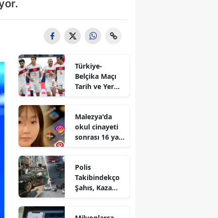
yor.
Türkiye-
Belçika Maçı
Tarih ve Yer
Bilgisi: A Milli
Takım'dan Son
Malezya'da
Gelişmeler!
okul cinayeti
sonrası 16 yaş
altındaki
gençlere
Polis
sosyal medya
Takibindekço
yasağı
Şahıs, Kaza
getirildi!
Yaptıktan
Sonra Ekipler
Milyonlarca