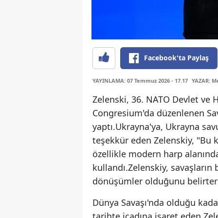
Facebook'ta Paylaş
YAYINLAMA: 07 Temmuz 2026 - 17.17
YAZAR: Me
Zelenski, 36.⁠ ⁠NATO Devlet v
Congresium'da düzenlenen S
yaptı.Ukrayna'ya, Ukrayna savun
teşekkür eden Zelenskiy, "Bu ka
özellikle modern harp alanında 
kullandı.Zelenskiy, savaşların
dönüşümler olduğunu belirtere
Dünya Savaşı'nda olduğu kadar ş
tarihte icadına işaret eden Zel