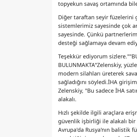
topyekun savaş ortamında bile k
Diğer taraftan seyir füzeleri
sistemlerimiz sayesinde çok ar
sayesinde. Çünkü partnerleri
desteği sağlamaya devam ediy
Teşekkür ediyorum sizlere."
BULUNMAKTA"Zelenskiy, yüzlerc
modern silahları üreterek sava
sağladığını söyledi.İHA girişi
Zelenskiy, "Bu sadece İHA satın
alakalı.
Hızlı şekilde ilgili araçlara e
güvenlik işbirliği ile alakalı 
Avrupa'da Rusya'nın balistik f