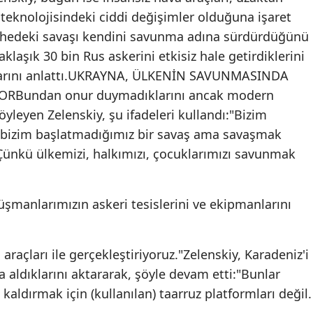
 teknolojisindeki ciddi değişimler olduğuna işaret
ephedeki savaşı kendini savunma adına sürdürdüğünü
aklaşık 30 bin Rus askerini etkisiz hale getirdiklerini
klarını anlattı.UKRAYNA, ÜLKENİN SAVUNMASINDA
YORBundan onur duymadıklarını ancak modern
yleyen Zelenskiy, şu ifadeleri kullandı:"Bizim
, bizim başlatmadığımız bir savaş ama savaşmak
 Çünkü ülkemizi, halkımızı, çocuklarımızı savunmak
şmanlarımızın askeri tesislerini ve ekipmanlarını
raçları ile gerçekleştiriyoruz."Zelenskiy, Karadeniz'i
na aldıklarını aktararak, şöyle devam etti:"Bunlar
aldırmak için (kullanılan) taarruz platformları değil.