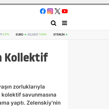
71
0.17%
EURO
55,0437
0.04%
STERLIN
64,2032
0.03%
İSVIÇRE F
 Kollektif
şın zorluklarıyla
un kolektif savunmasına
ama yaptı. Zelenskiy'nin