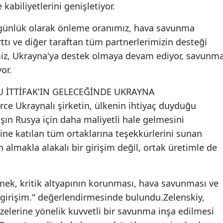
abiliyetlerini genişletiyor.
ni günlük olarak önleme oranımız, hava savunma
ttı ve diğer taraftan tüm partnerlerimizin desteği
miz, Ukrayna'ya destek olmaya devam ediyor, savunm
or.
"BU İTTİFAK'IN GELECEĞİNDE UKRAYNA
e Ukraynalı şirketin, ülkenin ihtiyaç duyduğu
şın Rusya için daha maliyetli hale gelmesini
mine katılan tüm ortaklarına teşekkürlerini sunan
 almakla alakalı bir girişim değil, ortak üretimle de
rişmek, kritik altyapının korunması, hava savunması ve
bir girişim." değerlendirmesinde bulundu.Zelenskiy,
üzelerine yönelik kuvvetli bir savunma inşa edilmesi