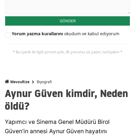
GÖNDER
Yorum yazma kurallarını
okudum ve kabul ediyorum
* Bu içerik ile ilgili yorum yok, ilk yorumu siz yazın, tartışalım *
Biyografi
MevzuRize
Aynur Güven kimdir, Neden
öldü?
Yapımcı ve Sinema Genel Müdürü Birol
Güven’in annesi Aynur Güven hayatını