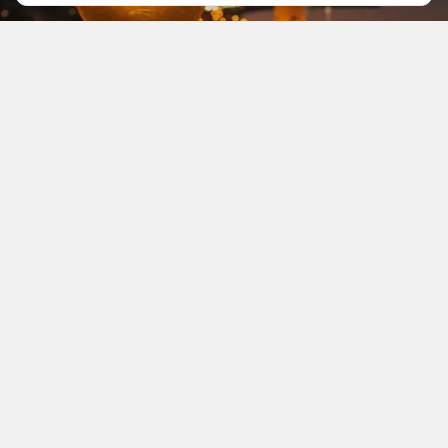
YAYINLAMA: 08 Ağustos 2026 - 11.37
YAZAR: Mevzu Rize
Okunma Süresi: 2 dk
Manisa'da yaşayan binlerce aboneyi ilgilendiren
planlı elektrik kesintisi duyuruldu. GDZ Elektrik
tarafından yapılacak şebeke bakım, yenileme ve
kapasite artırımı çalışmaları nedeniyle 8 Ağustos
Cumartesi günü Akhisar, Alaşehir, Demirci,
Gördes, Salihli, Sarıgöl, Soma, Turgutlu ve
Yunusemre ilçelerindeki birçok mahallede belirli