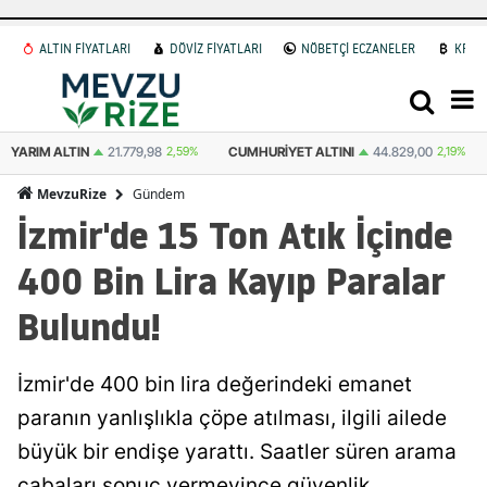
ALTIN FİYATLARI
DÖVİZ FİYATLARI
NÖBETÇİ ECZANELER
KRİP
CUMHURIYET ALTINI
44.829,00
2,19%
ATA ALTIN
44.533,00
2,60%
Gündem
MevzuRize
İzmir'de 15 Ton Atık İçinde
400 Bin Lira Kayıp Paralar
Bulundu!
İzmir'de 400 bin lira değerindeki emanet
paranın yanlışlıkla çöpe atılması, ilgili ailede
büyük bir endişe yarattı. Saatler süren arama
çabaları sonuç vermeyince güvenlik