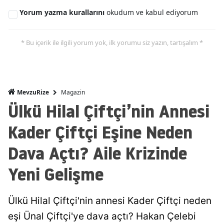
Yorum yazma kurallarını
okudum ve kabul ediyorum
* Bu içerik ile ilgili yorum yok, ilk yorumu siz yazın, tartışalım *
Magazin
MevzuRize
Ülkü Hilal Çiftçi’nin Annesi
Kader Çiftçi Eşine Neden
Dava Açtı? Aile Krizinde
Yeni Gelişme
Ülkü Hilal Çiftçi'nin annesi Kader Çiftçi neden
eşi Ünal Çiftçi'ye dava açtı? Hakan Çelebi