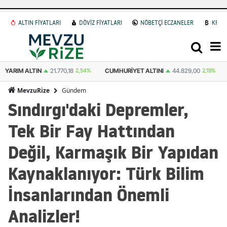
ALTIN FİYATLARI
DÖVİZ FİYATLARI
NÖBETÇİ ECZANELER
KRİP
CUMHURIYET ALTINI
44.829,00
2,19%
ATA ALTIN
44.545,00
2,63%
Gündem
MevzuRize
Sındırgı'daki Depremler,
Tek Bir Fay Hattından
Değil, Karmaşık Bir Yapıdan
Kaynaklanıyor: Türk Bilim
İnsanlarından Önemli
Analizler!