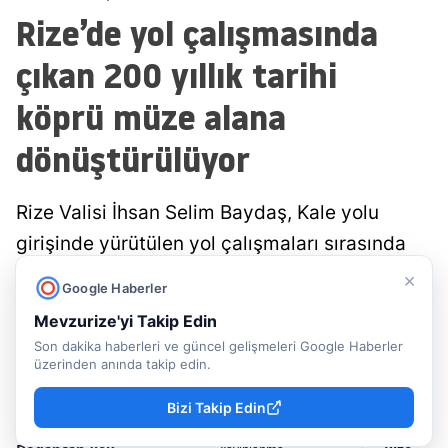
Rize’de yol çalışmasında
çıkan 200 yıllık tarihi
köprü müze alana
dönüştürülüyor
Rize Valisi İhsan Selim Baydaş, Kale yolu
girişinde yürütülen yol çalışmaları sırasında
gün yüzüne çıkarılan yaklaşık 200 yıllık tarihi
×
Google Haberler
köprü alanında incelemelerde bulundu. Rize
Mevzurize'yi Takip Edin
Belediyesi tarafından koruma altına alınan
Son dakika haberleri ve güncel gelişmeleri Google Haberler
tarihi yapı, üzeri camla kaplanarak ziyarete
üzerinden anında takip edin.
açılacak....
Bizi Takip Edin