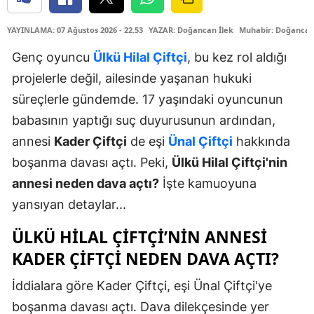
YAYINLAMA: 07 Ağustos 2026 - 22.53
YAZAR: Doğancan İlek
Muhabir: Doğancan
Genç oyuncu
Ülkü Hilal Çiftçi
, bu kez rol aldığı
projelerle değil, ailesinde yaşanan hukuki
süreçlerle gündemde. 17 yaşındaki oyuncunun
babasının yaptığı suç duyurusunun ardından,
annesi
Kader Çiftçi
de eşi
Ünal Çiftçi
hakkında
boşanma davası açtı. Peki,
Ülkü Hilal Çiftçi'nin
annesi neden dava açtı?
İşte kamuoyuna
yansıyan detaylar...
ÜLKÜ HILAL ÇIFTÇI’NIN ANNESI
KADER ÇIFTÇI NEDEN DAVA AÇTI?
İddialara göre Kader Çiftçi, eşi Ünal Çiftçi'ye
boşanma davası açtı. Dava dilekçesinde yer