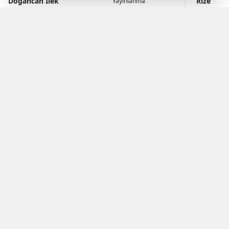
Doğancan İlek
Rize
Yayınlanma
07 Ağustos 2026 - 22:49
Muhabir
Haberleri
YAYINLAMA: 07 Ağustos 2026 - 22.49
YAZAR: Doğancan İlek
Okunma Süresi: 1 
Rize Valiliği tarafından yapılan açıklamaya göre;