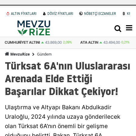
ALTIN FİYATLARI
DÖVİZ FİYATLARI
NÖBETÇİ ECZANELER
KRİP
.869,00
2,09%
ATA ALTIN
43.494,00
0,21%
DOLAR
47,6931
0.04%
Gündem
MevzuRize
Türksat 6A'nın Uluslararası
Arenada Elde Ettiği
Başarılar Dikkat Çekiyor!
Ulaştırma ve Altyapı Bakanı Abdulkadir
Uraloğlu, 2024 yılında uzaya gönderilecek
olan Türksat 6A'nın önemli bir gelişme
olduğunu belirtti. Bakan, Türksat 6A