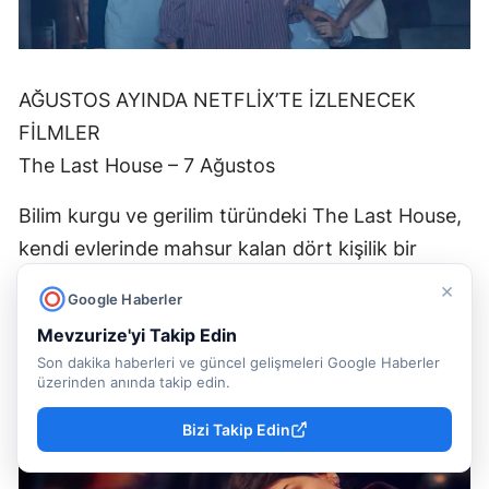
AĞUSTOS AYINDA NETFLİX’TE İZLENECEK
FİLMLER
The Last House – 7 Ağustos
Bilim kurgu ve gerilim türündeki The Last House,
kendi evlerinde mahsur kalan dört kişilik bir
ailenin hikâyesini anlatıyor. Giderek azalan
×
Google Haberler
kaynaklar ve dışarıdaki belirsiz tehdit karşısında
Mevzurize'yi Takip Edin
hayatta kalmaya çalışan ailenin mücadelesi,
Son dakika haberleri ve güncel gelişmeleri Google Haberler
kapalı alan gerilimini sevenlere hitap ediyor.
üzerinden anında takip edin.
Bizi Takip Edin