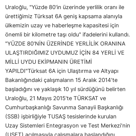
Uraloğlu, "Yüzde 80'in üzerinde yerlilik oranı ile
ürettiğimiz Türksat 6A geniş kapsama alanıyla
ülkemizin uzay ve haberleşme kapasitesi için
önemli bir kilometre taşı oldu" ifadelerini kullandı.
"YÜZDE 80'NİN ÜZERİNDE YERLİLİK ORANINA
ULAŞTIRDIĞIMIZ UYDUMUZ İÇİN 84 YERLİ VE
MİLLİ UYDU EKİPMANIN ÜRETİMİ
YAPILDI"Türksat 6A için Ulaştırma ve Altyapı
Bakanlığındaki çalışmaların 15 Aralık 2014'te
başladığını ve yaklaşık 10 yıl sürdüğünü belirten
Uraloğlu, 21 Mayıs 2015'te TÜRKSAT ve
Cumhurbaşkanlığı Savunma Sanayii Başkanlığı
(SSB) işbirliğiyle TUSAŞ tesislerinde kurulan
Uzay Sistemleri Entegrasyon ve Test Merkezi'nin
(USET) açılmasıyla çalışmalara başlandığını