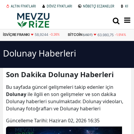
ALTIN FİYATLARI
DÖVİZ FİYATLARI
NÖBETÇİ ECZANELER
KRİP
İSVIÇRE FRANKI
58,9244
-0.26%
BITCOIN
63.980,75
-1.914%
(USDT)
Dolunay Haberleri
Son Dakika Dolunay Haberleri
Bu sayfada güncel gelişmeleri takip edenler için
Dolunay
ile ilgili en son gelişmeler ve son dakika
Dolunay haberleri sunulmaktadır. Dolunay videoları,
Dolunay fotoğrafları ve Dolunay haberleri
Güncelleme Tarihi:
Haziran 02, 2026 16:35