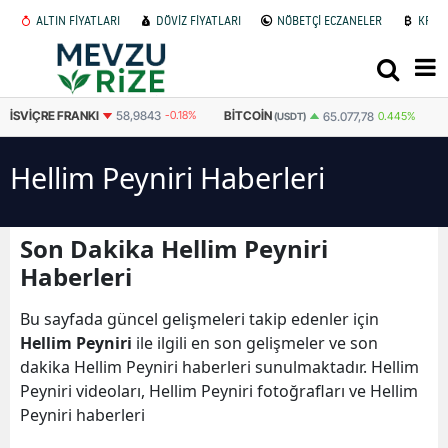
ALTIN FİYATLARI
DÖVİZ FİYATLARI
NÖBETÇİ ECZANELER
KRİP
İSVIÇRE FRANKI
58,9843
-0.18%
BITCOIN
65.077,78
0.445%
(USDT)
Hellim Peyniri Haberleri
Son Dakika Hellim Peyniri
Haberleri
Bu sayfada güncel gelişmeleri takip edenler için
Hellim Peyniri
ile ilgili en son gelişmeler ve son
dakika Hellim Peyniri haberleri sunulmaktadır. Hellim
Peyniri videoları, Hellim Peyniri fotoğrafları ve Hellim
Peyniri haberleri