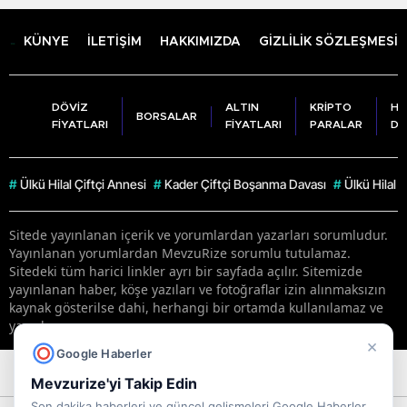
KÜNYE
İLETİŞİM
HAKKIMIZDA
GİZLİLİK SÖZLEŞMESİ
DÖVİZ
ALTIN
KRİPTO
HA
BORSALAR
FİYATLARI
FİYATLARI
PARALAR
DU
#
Ülkü Hilal Çiftçi Annesi
#
Kader Çiftçi Boşanma Davası
#
Ülkü Hilal 
Sitede yayınlanan içerik ve yorumlardan yazarları sorumludur.
Yayınlanan yorumlardan MevzuRize sorumlu tutulamaz.
Sitedeki tüm harici linkler ayrı bir sayfada açılır. Sitemizde
yayınlanan haber, köşe yazıları ve fotoğraflar izin alınmaksızın
kaynak gösterilse dahi, herhangi bir ortamda kullanılamaz ve
yayınlanamaz
×
Google Haberler
RSS
Copyright © 2026 . Her hakkı saklıdır.
Mevzurize'yi Takip Edin
Son dakika haberleri ve güncel gelişmeleri Google Haberler