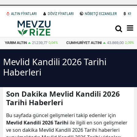
ALTIN FİYATLARI
DÖVİZ FİYATLARI
NÖBETÇİ ECZANELER
KRİP
YARIM ALTIN
21.239,77
0,04%
CUMHURIYET ALTINI
43.869,00
2,09%
Mevlid Kandili 2026 Tarihi
Haberleri
Son Dakika Mevlid Kandili 2026
Tarihi Haberleri
Bu sayfada güncel gelişmeleri takip edenler için
Mevlid Kandili 2026 Tarihi
ile ilgili en son gelişmeler
ve son dakika Mevlid Kandili 2026 Tarihi haberleri