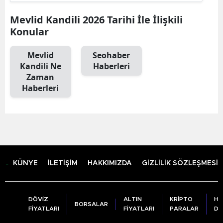
Mevlid Kandili 2026 Tarihi İle İlişkili
Konular
Mevlid
Seohaber
Kandili Ne
Haberleri
Zaman
Haberleri
KÜNYE
İLETİŞİM
HAKKIMIZDA
GİZLİLİK SÖZLEŞMESİ
DÖVİZ
ALTIN
KRİPTO
HA
BORSALAR
FİYATLARI
FİYATLARI
PARALAR
DU