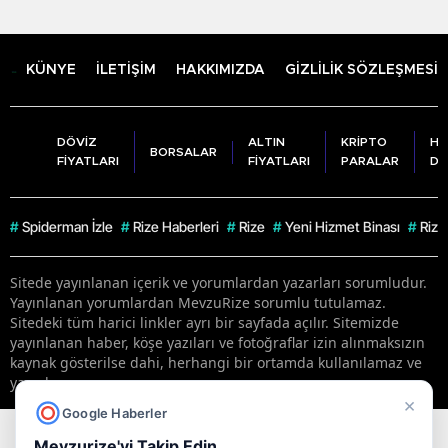
KÜNYE
İLETİŞİM
HAKKIMIZDA
GİZLİLİK SÖZLEŞMESİ
DÖVİZ
ALTIN
KRİPTO
HA
BORSALAR
FİYATLARI
FİYATLARI
PARALAR
DU
#
Spiderman İzle
#
Rize Haberleri
#
Rize
#
Yeni Hizmet Binası
#
Rize
Sitede yayınlanan içerik ve yorumlardan yazarları sorumludur.
Yayınlanan yorumlardan MevzuRize sorumlu tutulamaz.
Sitedeki tüm harici linkler ayrı bir sayfada açılır. Sitemizde
yayınlanan haber, köşe yazıları ve fotoğraflar izin alınmaksızın
kaynak gösterilse dahi, herhangi bir ortamda kullanılamaz ve
yayınlanamaz
×
Google Haberler
RSS
Copyright © 2026 . Her hakkı saklıdır.
Mevzurize'yi Takip Edin