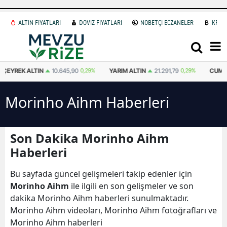
ALTIN FİYATLARI
DÖVİZ FİYATLARI
NÖBETÇİ ECZANELER
KRİP
90
0,29%
YARIM ALTIN
21.291,79
0,29%
CUMHURIYET ALTINI
43.869,
Morinho Aihm Haberleri
Son Dakika Morinho Aihm
Haberleri
Bu sayfada güncel gelişmeleri takip edenler için
Morinho Aihm
ile ilgili en son gelişmeler ve son
dakika Morinho Aihm haberleri sunulmaktadır.
Morinho Aihm videoları, Morinho Aihm fotoğrafları ve
Morinho Aihm haberleri