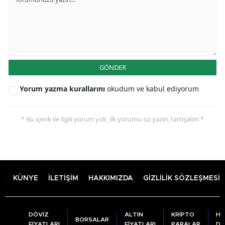
GÖNDER
Yorum yazma kurallarını
okudum ve kabul ediyorum
* Bu içerik ile ilgili yorum yok, ilk yorumu siz yazın, tartışalım *
KÜNYE
İLETİŞİM
HAKKIMIZDA
GİZLİLİK SÖZLEŞMESİ
DÖVİZ
ALTIN
KRİPTO
HA
BORSALAR
FİYATLARI
FİYATLARI
PARALAR
DU