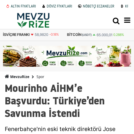
ALTIN FİYATLARI
DÖVİZ FİYATLARI
NÖBETÇİ ECZANELER
KRİP
BITCOIN
BITCOIN
E
65.000,01
0.288%
3.094.476
0.283%
(USDT)
(TL)
Spor
MevzuRize
Mourinho AİHM’e
Başvurdu: Türkiye’den
Savunma İstendi
Fenerbahçe'nin eski teknik direktörü Jose