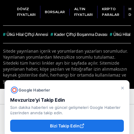
DÖVİZ
ALTIN
KRİPTO
HA
BORSALAR
FİYATLARI
FİYATLARI
PARALAR
DU
#
Ülkü Hilal Çiftçi Annesi
#
Kader Çiftçi Boşanma Davası
#
Ülkü Hilal 
Sitede yayınlanan içerik ve yorumlardan yazarları sorumludur.
Yayınlanan yorumlardan MevzuRize sorumlu tutulamaz.
Sitedeki tüm harici linkler ayrı bir sayfada açılır. Sitemizde
yayınlanan haber, köşe yazıları ve fotoğraflar izin alınmaksızın
kaynak gösterilse dahi, herhangi bir ortamda kullanılamaz ve
yayınlanamaz
×
Google Haberler
RSS
Copyright © 2026 . Her hakkı saklıdır.
Mevzurize'yi Takip Edin
Son dakika haberleri ve güncel gelişmeleri Google Haberler
üzerinden anında takip edin.
Bizi Takip Edin