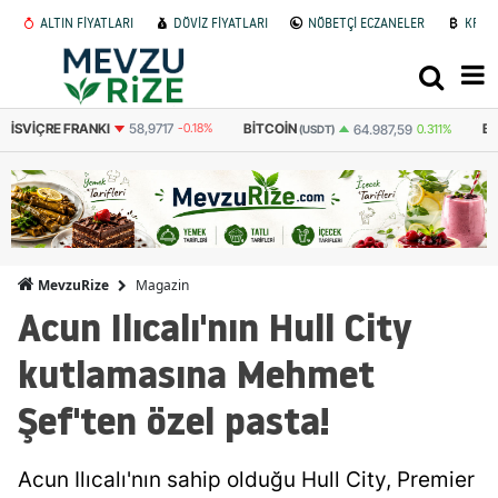
ALTIN FİYATLARI
DÖVİZ FİYATLARI
NÖBETÇİ ECZANELER
KRİP
BITCOIN
BITCOIN
ET
64.987,59
0.311%
3.094.861
0.341%
(USDT)
(TL)
Magazin
MevzuRize
Acun Ilıcalı'nın Hull City
kutlamasına Mehmet
Şef'ten özel pasta!
Acun Ilıcalı'nın sahip olduğu Hull City, Premier