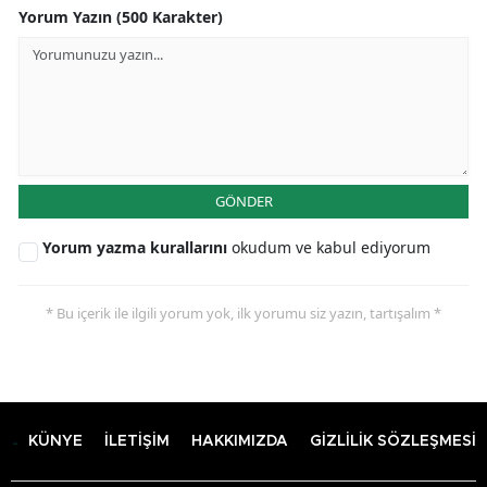
Yorum Yazın (500 Karakter)
GÖNDER
Yorum yazma kurallarını
okudum ve kabul ediyorum
* Bu içerik ile ilgili yorum yok, ilk yorumu siz yazın, tartışalım *
KÜNYE
İLETİŞİM
HAKKIMIZDA
GİZLİLİK SÖZLEŞMESİ