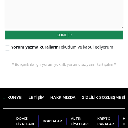
GÖNDER
Yorum yazma kurallarını
okudum ve kabul ediyorum
* Bu içerik ile ilgili yorum yok, ilk yorumu siz yazın, tartışalım *
KÜNYE
İLETİŞİM
HAKKIMIZDA
GİZLİLİK SÖZLEŞMESİ
DÖVİZ
ALTIN
KRİPTO
HA
BORSALAR
FİYATLARI
FİYATLARI
PARALAR
DU