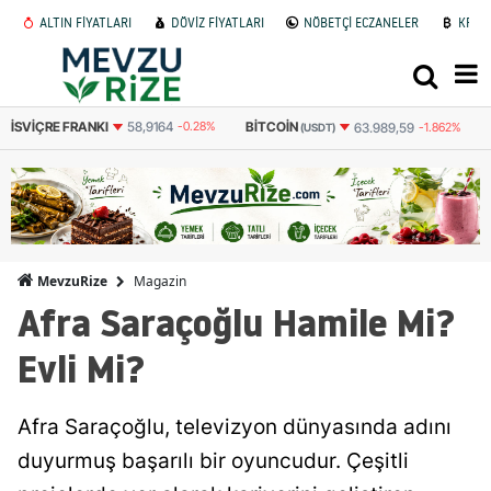
ALTIN FİYATLARI
DÖVİZ FİYATLARI
NÖBETÇİ ECZANELER
KRİP
KI
58,9164
-0.28%
BITCOIN
BITCOIN
63.989,59
-1.862%
(USDT)
(TL)
Magazin
MevzuRize
Afra Saraçoğlu Hamile Mi?
Evli Mi?
Afra Saraçoğlu, televizyon dünyasında adını
duyurmuş başarılı bir oyuncudur. Çeşitli