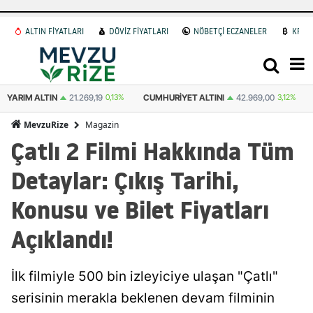
ALTIN FİYATLARI
DÖVİZ FİYATLARI
NÖBETÇİ ECZANELER
KRİP
YARIM ALTIN
21.269,19
0,13%
CUMHURIYET ALTINI
42.969,00
3,12%
Magazin
MevzuRize
Çatlı 2 Filmi Hakkında Tüm
Detaylar: Çıkış Tarihi,
Konusu ve Bilet Fiyatları
Açıklandı!
İlk filmiyle 500 bin izleyiciye ulaşan "Çatlı"
serisinin merakla beklenen devam filminin