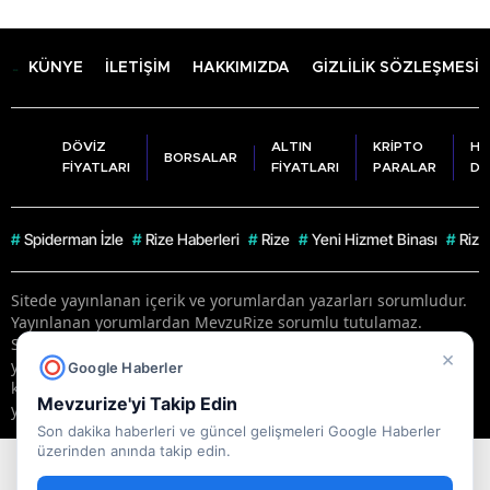
KÜNYE
İLETİŞİM
HAKKIMIZDA
GİZLİLİK SÖZLEŞMESİ
DÖVİZ
ALTIN
KRİPTO
HA
BORSALAR
FİYATLARI
FİYATLARI
PARALAR
DU
#
Spiderman İzle
#
Rize Haberleri
#
Rize
#
Yeni Hizmet Binası
#
Rize
Sitede yayınlanan içerik ve yorumlardan yazarları sorumludur.
Yayınlanan yorumlardan MevzuRize sorumlu tutulamaz.
Sitedeki tüm harici linkler ayrı bir sayfada açılır. Sitemizde
×
yayınlanan haber, köşe yazıları ve fotoğraflar izin alınmaksızın
Google Haberler
kaynak gösterilse dahi, herhangi bir ortamda kullanılamaz ve
Mevzurize'yi Takip Edin
yayınlanamaz
Son dakika haberleri ve güncel gelişmeleri Google Haberler
üzerinden anında takip edin.
RSS
Copyright © 2026 . Her hakkı saklıdır.