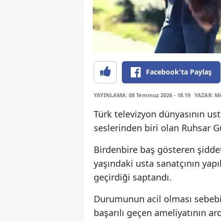
Facebook'ta Paylaş
YAYINLAMA: 08 Temmuz 2026 - 18.19
YAZAR: Me
Türk televizyon dünyasının us
seslerinden biri olan Ruhsar G
Birdenbire baş gösteren şiddet
yaşındaki usta sanatçının yap
geçirdiği saptandı.
Durumunun acil olması sebebi
başarılı geçen ameliyatının a