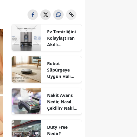
Ev Temizliğini
Kolaylaştıran
Akıllı
Yardımcılar:
Cam Robotu
Robot
ve Robot
Süpürgeye
Süpürge
Uygun Halı
Seçimi
Nasıl Seçilir?
En Kullanışlı
Nakit Avans
Halı Modelleri
Nedir, Nasıl
Çekilir? Nakit
Avans Faizi ve
Taksitli Nakit
Duty Free
Avans 2026
Nedir?