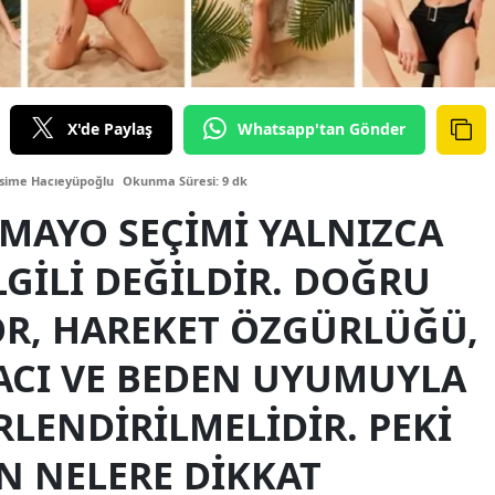
X'de Paylaş
Whatsapp'tan Gönder
sime Hacıeyüpoğlu
Okunma Süresi: 9 dk
 MAYO SEÇIMI YALNIZCA
GILI DEĞILDIR. DOĞRU
R, HAREKET ÖZGÜRLÜĞÜ,
CI VE BEDEN UYUMUYLA
RLENDIRILMELIDIR. PEKI
N NELERE DIKKAT