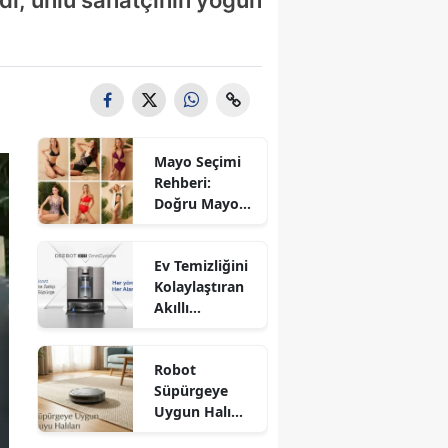
Mayo Seçimi
Rehberi:
Doğru Mayo
Modeli Nasıl
Seçilir?
Ev Temizliğini
Kolaylaştıran
Akıllı
Yardımcılar:
Cam Robotu
Robot
ve Robot
Süpürgeye
Süpürge
Uygun Halı
Seçimi
Nasıl Seçilir?