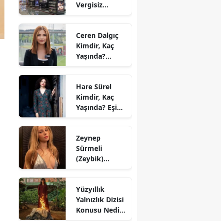
Vergisiz
Alışveriş Nasıl
Yapılır? 2026
Ceren Dalgıç
Duty Free
Kimdir, Kaç
Limitleri
Yaşında?
Nereli,
Sevgilisi Kim
Hare Sürel
ve Hangi
Kimdir, Kaç
Kanalda?
Yaşında? Eşi
Oğuz Erdin
Kim, Hangi
Zeynep
Dizilerde
Sürmeli
Oynadı?
(Zeybik)
Kimdir, Kaç
Yaşında?
Yüzyıllık
Sevgilisi Kim,
Yalnızlık Dizisi
Ne İş Yapıyor?
Konusu Nedir,
Oyuncuları