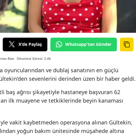
X'de Paylaş
Whatsapp'tan Gönder
vzu Rize
Okunma Süresi: 2 dk
ta oyuncularından ve dublaj sanatının en güçlü
ültekin’den sevenlerini derinden üzen bir haber geldi.
li baş ağrısı şikayetiyle hastaneye başvuran 62
ılan ilk muayene ve tetkiklerinde beyin kanaması
yle vakit kaybetmeden operasyona alınan Gültekin,
rdından yoğun bakım ünitesinde müşahede altına