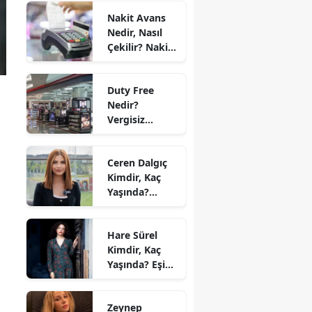
En Kullanışlı
Nakit Avans
Halı Modelleri
Nedir, Nasıl
Çekilir? Nakit
Avans Faizi ve
Taksitli Nakit
Duty Free
Avans 2026
Nedir?
Vergisiz
Alışveriş Nasıl
Yapılır? 2026
Ceren Dalgıç
Duty Free
Kimdir, Kaç
Limitleri
Yaşında?
Nereli,
Sevgilisi Kim
Hare Sürel
ve Hangi
Kimdir, Kaç
Kanalda?
Yaşında? Eşi
Oğuz Erdin
Kim, Hangi
Zeynep
Dizilerde