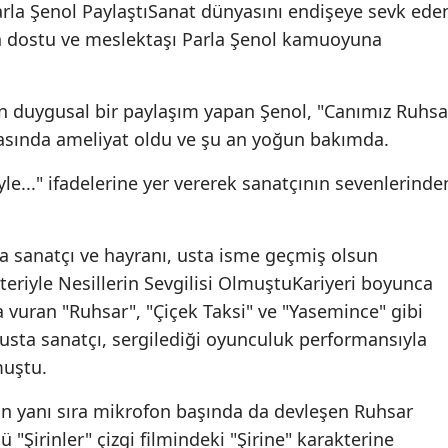
arla Şenol PaylaştıSanat dünyasını endişeye sevk ede
ın dostu ve meslektaşı Parla Şenol kamuoyuna
n duygusal bir paylaşım yapan Şenol, "Canımız Ruhsa
asında ameliyat oldu ve şu an yoğun bakımda.
le..." ifadelerine yer vererek sanatçının sevenlerinde
a sanatçı ve hayranı, usta isme geçmiş olsun
kteriyle Nesillerin Sevgilisi OlmuştuKariyeri boyunca
 vuran "Ruhsar", "Çiçek Taksi" ve "Yasemince" gibi
usta sanatçı, sergilediği oyunculuk performansıyla
muştu.
n yanı sıra mikrofon başında da devleşen Ruhsar
 "Şirinler" çizgi filmindeki "Şirine" karakterine