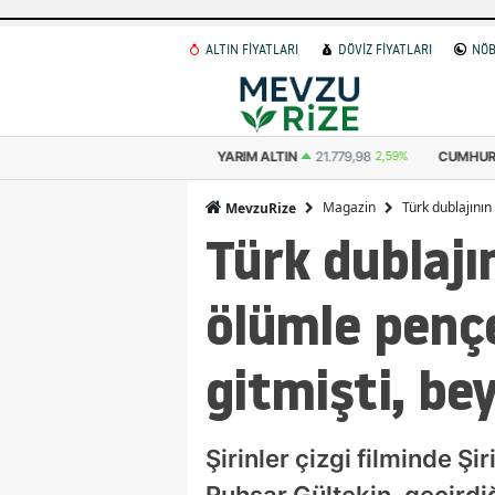
ALTIN FİYATLARI
DÖVİZ FİYATLARI
NÖB
 ALTIN
10.889,99
2,59%
YARIM ALTIN
21.779,98
2,59%
CUMHURIYET 
Magazin
Türk dublajının
MevzuRize
Türk dublajı
ölümle pençe
gitmişti, be
Şirinler çizgi filminde Ş
Ruhsar Gültekin, geçirdi