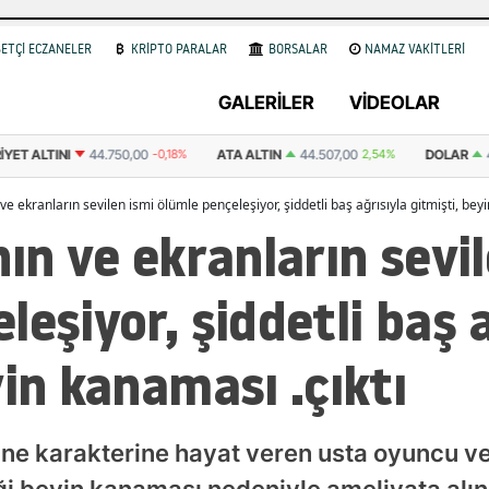
ETÇİ ECZANELER
KRİPTO PARALAR
BORSALAR
NAMAZ VAKİTLERİ
GALERİLER
VİDEOLAR
ALTINI
44.750,00
-0,18%
ATA ALTIN
44.507,00
2,54%
DOLAR
47,7
 ve ekranların sevilen ismi ölümle pençeleşiyor, şiddetli baş ağrısıyla gitmişti, bey
nın ve ekranların sevi
leşiyor, şiddetli baş a
yin kanaması .çıktı
irine karakterine hayat veren usta oyuncu v
ği beyin kanaması nedeniyle ameliyata alın