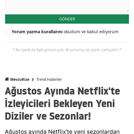
GÖNDER
Yorum yazma kurallarını
okudum ve kabul ediyorum
* Bu içerik ile ilgili yorum yok, ilk yorumu siz yazın, tartışalım *
Trend Haberler
MevzuRize
Ağustos Ayında Netflix'te
İzleyicileri Bekleyen Yeni
Diziler ve Sezonlar!
Ağustos ayında Netflix’te yeni sezonlardan