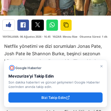
YAYINLAMA: 06 Ağustos 2026 - 16.45
YAZAR: Mevzu Rize
Okunma Süresi: 1 dk
Netflix yönetimi ve dizi sorumluları Jonas Pate,
Josh Pate ile Shannon Burke, beşinci sezonun
hikayenin sonu olacağını net bir dille açıkladı.
×
Google Haberler
Yapımcılar, senaryoyu uzatmak yerine planlanan
final etabıyla projeyi tamamlıyor. Dolayısıyla
Mevzurize'yi Takip Edin
Son dakika haberleri ve güncel gelişmeleri Google Haberler
altıncı sezon ekranlara gelmeyecek.
üzerinden anında takip edin.
OUTER BANKS FİNAL Mİ YAPIYOR?
Bizi Takip Edin
Sevilen macera dizisi, beşinci sezonuyla birlikte