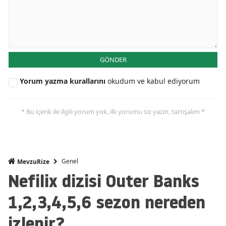
GÖNDER
Yorum yazma kurallarını
okudum ve kabul ediyorum
* Bu içerik ile ilgili yorum yok, ilk yorumu siz yazın, tartışalım *
Genel
MevzuRize
Nefilix dizisi Outer Banks
1,2,3,4,5,6 sezon nereden
izlenir?