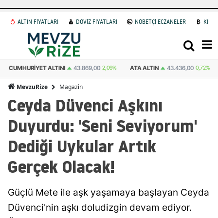
ALTIN FİYATLARI
DÖVİZ FİYATLARI
NÖBETÇİ ECZANELER
KRİP
ATA ALTIN
43.436,00
0,72%
DOLAR
47,5972
0.06%
EURO
54,978
Magazin
MevzuRize
Ceyda Düvenci Aşkını
Duyurdu: 'Seni Seviyorum'
Dediği Uykular Artık
Gerçek Olacak!
Güçlü Mete ile aşk yaşamaya başlayan Ceyda
Düvenci'nin aşkı doludizgin devam ediyor.