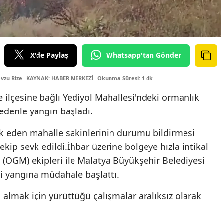
X'de Paylaş
Whatsapp'tan Gönder
vzu Rize
KAYNAK: HABER MERKEZİ
Okunma Süresi: 1 dk
e ilçesine bağlı Yediyol Mahallesi'ndeki ormanlık
edenle yangın başladı.
ark eden mahalle sakinlerinin durumu bildirmesi
ekip sevk edildi.İhbar üzerine bölgeye hızla intikal
OGM) ekipleri ile Malatya Büyükşehir Belediyesi
eri yangına müdahale başlattı.
na almak için yürüttüğü çalışmalar aralıksız olarak