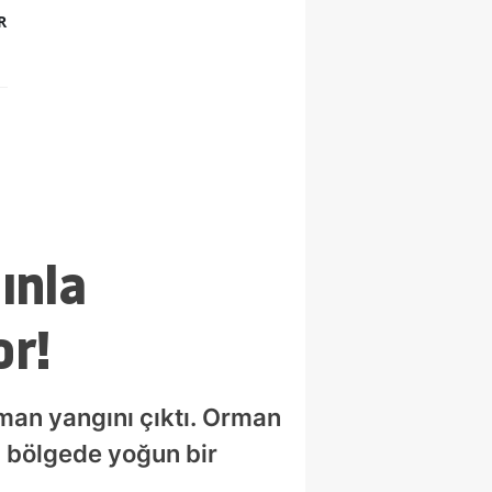
R
ınla
or!
man yangını çıktı. Orman
in bölgede yoğun bir