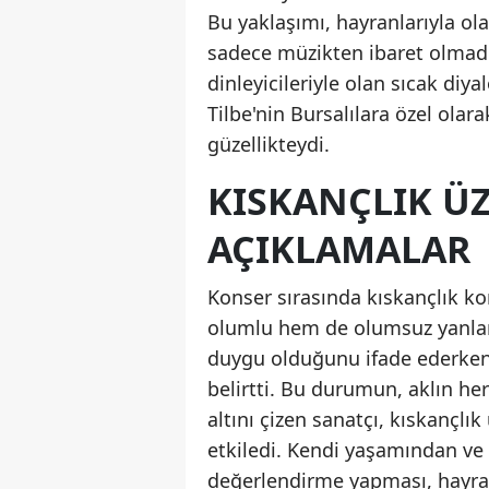
Bu yaklaşımı, hayranlarıyla ol
sadece müzikten ibaret olmadığı
dinleyicileriyle olan sıcak diya
Tilbe'nin Bursalılara özel olar
güzellikteydi.
KISKANÇLIK Ü
AÇIKLAMALAR
Konser sırasında kıskançlık k
olumlu hem de olumsuz yanların
duygu olduğunu ifade ederken, 
belirtti. Bu durumun, aklın h
altını çizen sanatçı, kıskançlı
etkiledi. Kendi yaşamından ve
değerlendirme yapması, hayranl