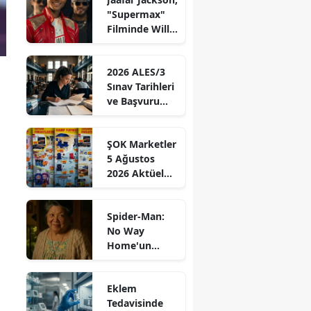
Hayatını
"Supermax"
Kaybedenlerin
Filminde Will
Sayısı Giderek
Smith'le Ortak
Yükseliyor!
Başrolde!
2026 ALES/3
Sınav Tarihleri
ve Başvuru
Bilgileri
Açıklandı!
ŞOK Marketler
ÖSYM'den
5 Ağustos
Duyuru Geldi!
2026 Aktüel
Ürünler
Kataloğu: Bu
Spider-Man:
Hafta Hangi
No Way
Yenilikler Bizi
Home'un
Bekliyor?
yıldızı Mary
Rivera, 82
Eklem
yaşında
Tedavisinde
hayata veda