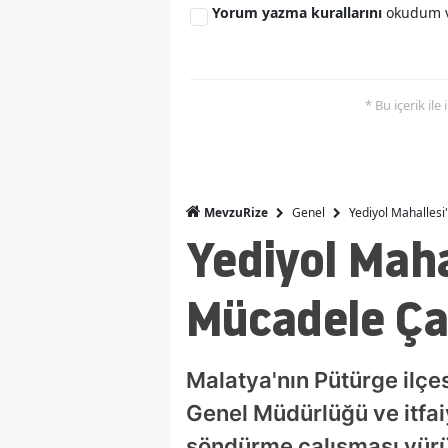
Yorum yazma kurallarını
okudum v
* Bu içerik ile
Genel
Yediyol Mahalles
MevzuRize
Yediyol Mah
Mücadele Ça
Malatya'nın Pütürge ilçe
Genel Müdürlüğü ve itfaiy
söndürme çalışması yürü