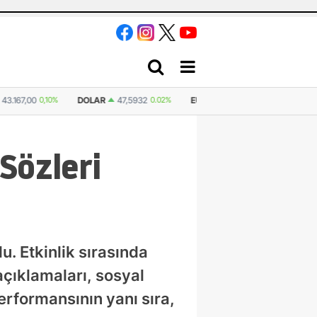
2
0.02%
EURO
55,1340
0.16%
STERLIN
64,2628
0.19%
İSVIÇRE FRA
 Sözleri
u. Etkinlik sırasında
açıklamaları, sosyal
rformansının yanı sıra,