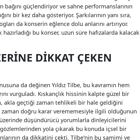
an bağını güçlendiriyor ve sahne performanslarının
nı bir kez daha gösteriyor. Şarkılarının yanı sıra,
logları da konserin eğlence dolu anlarını artırıyor.
ak hazırladığı bu konser, uzun süre hafızalarda kalacak
ZERINE DIKKAT ÇEKEN
onusuna da değinen Yıldız Tilbe, bu kavramın hem
ı vurguladı. Kıskançlık hissinin kalpte güzel bir
akla geçtiği zaman tehlikeli bir hale geldiğini
er zaman doğru karar verememesiyle ilgili olduğunun
k üzerinde düşündürücü yorumlarla dinleyicilerini
 gözlemlerinden yola çıkarak bu konuda içsel bir
arının da dikkatini çekti. Tilbe'nin bu samimi ve