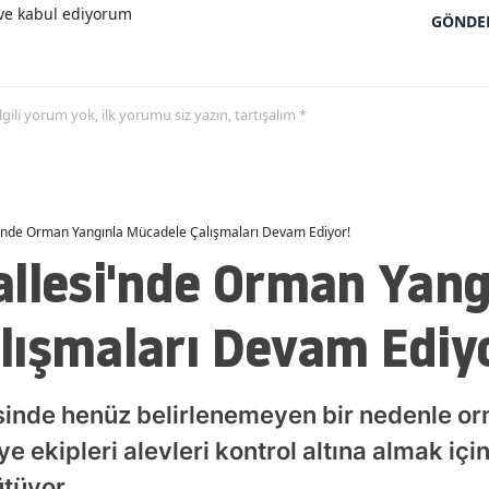
e kabul ediyorum
GÖNDE
 ilgili yorum yok, ilk yorumu siz yazın, tartışalım *
i'nde Orman Yangınla Mücadele Çalışmaları Devam Ediyor!
allesi'nde Orman Yang
lışmaları Devam Ediy
sinde henüz belirlenemeyen bir nedenle or
e ekipleri alevleri kontrol altına almak iç
tüyor.