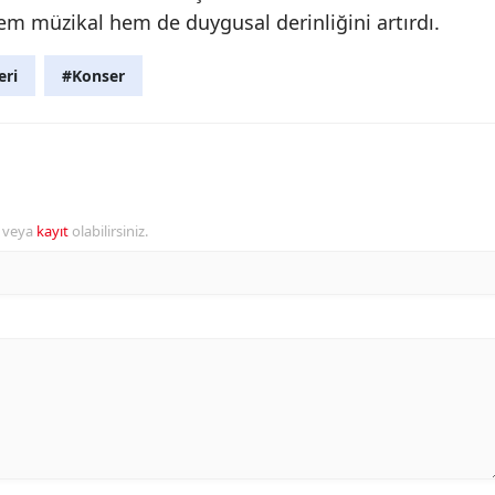
em müzikal hem de duygusal derinliğini artırdı.
eri
#Konser
r veya
kayıt
olabilirsiniz.