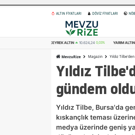
ALTIN FİYATLARI
DÖVİZ FİYATLARI
NÖB
 ALTIN
10.624,24
0,03%
YARIM ALTIN
21.248,47
0,03%
CUMHURIYET 
Magazin
Yıldız Tilbe'de
MevzuRize
Yıldız Tilbe'
gündem old
Yıldız Tilbe, Bursa'da ge
kıskançlık teması üzerin
medya üzerinde geniş yan