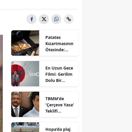
Patates
Kızartmasının
Ötesinde:
Airfryer ile
Hızla
En Uzun Gece
Hazırlanan Üç
Filmi: Gerilim
Lezzetli Tarif!
Dolu Bir
Hikaye ve Göz
Dolduran
TBMM'de
Kadro!
'Çerçeve Yasa'
Teklifi
Görüşülüyor:
MHP'li Feti
Hopa’da plaj
Yıldız'dan