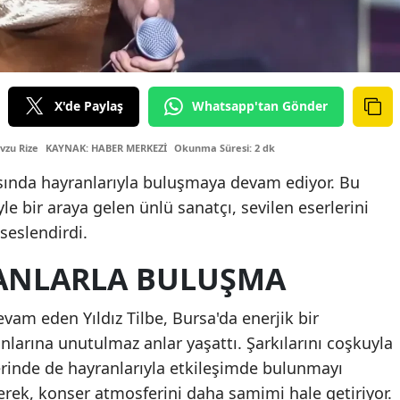
X'de Paylaş
Whatsapp'tan Gönder
vzu Rize
KAYNAK: HABER MERKEZİ
Okunma Süresi: 2 dk
ırasında hayranlarıyla buluşmaya devam ediyor. Bu
le bir araya gelen ünlü sanatçı, sevilen eserlerini
 seslendirdi.
ANLARLA BULUŞMA
vam eden Yıldız Tilbe, Bursa'da enerjik bir
larına unutulmaz anlar yaşattı. Şarkılarını coşkuyla
erinde de hayranlarıyla etkileşimde bulunmayı
rek, konser atmosferini daha samimi hale getiriyor.