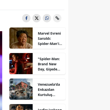
Marvel Evreni
Sarsıldı:
Spider-Man'in
Unutulmaz
Yıldızını
"Spider-Man:
Kaybettik!
Brand New
Day, Gişede
Rekor Kırarak
En Yüksek
Venezuela'da
Açılış Haftası
Enkazdan
Performansını
Kurtuluş
Elde Etti!"
Umutları
Azalırken:
Jaafar Jackson,