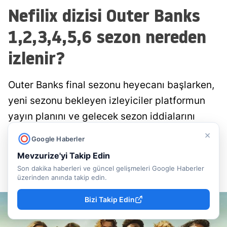
Nefilix dizisi Outer Banks
1,2,3,4,5,6 sezon nereden
izlenir?
Outer Banks final sezonu heyecanı başlarken,
yeni sezonu bekleyen izleyiciler platformun
yayın planını ve gelecek sezon iddialarını
merak ediyor.
×
Google Haberler
Mevzurize'yi Takip Edin
Mevzu Rize
Yayınlanma
Son dakika haberleri ve güncel gelişmeleri Google Haberler
06 Ağustos 2026 - 16:45
Editör
üzerinden anında takip edin.
Bizi Takip Edin