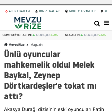
ALTIN FİYATLARI
DÖVİZ FİYATLARI
NÖBETÇİ ECZANELER
KRİP
ATA ALTIN
43.632,00
0,52%
DOLAR
47,7147
0.16%
EURO
55,0350
Magazin
MevzuRize
Ünlü oyuncular
mahkemelik oldu! Melek
Baykal, Zeynep
Dörtkardeşler'e tokat mı
attı?
Akasya Durağı dizisinin eski oyuncuları Fatih