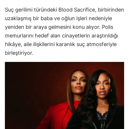
Suç gerilimi türündeki Blood Sacrifice, birbirinden
uzaklaşmış bir baba ve oğlun işleri nedeniyle
yeniden bir araya gelmesini konu alıyor. Polis
memurlarını hedef alan cinayetlerin araştırıldığı
hikâye, aile ilişkilerini karanlık suç atmosferiyle
birleştiriyor.