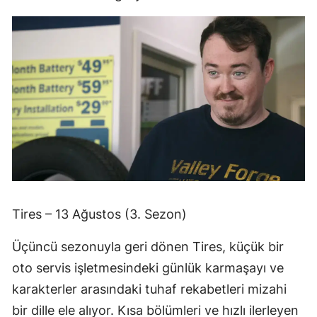
Tires – 13 Ağustos (3. Sezon)
Üçüncü sezonuyla geri dönen Tires, küçük bir
oto servis işletmesindeki günlük karmaşayı ve
karakterler arasındaki tuhaf rekabetleri mizahi
bir dille ele alıyor. Kısa bölümleri ve hızlı ilerleyen