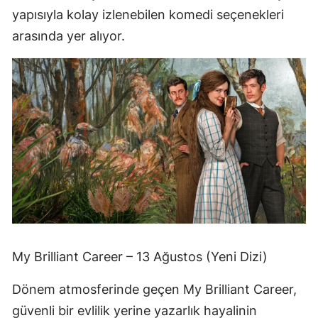
yapısıyla kolay izlenebilen komedi seçenekleri
arasında yer alıyor.
My Brilliant Career – 13 Ağustos (Yeni Dizi)
Dönem atmosferinde geçen My Brilliant Career,
güvenli bir evlilik yerine yazarlık hayalinin