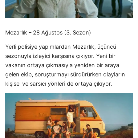
Mezarlık – 28 Ağustos (3. Sezon)
Yerli polisiye yapımlardan Mezarlık, üçüncü
sezonuyla izleyici karşısına çıkıyor. Yeni bir
vakanın ortaya çıkmasıyla yeniden bir araya
gelen ekip, soruşturmayı sürdürürken olayların
kişisel ve sarsıcı yönleri de ortaya çıkıyor.