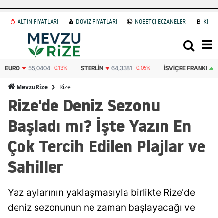
ALTIN FİYATLARI
DÖVİZ FİYATLARI
NÖBETÇİ ECZANELER
KRİP
5%
İSVIÇRE FRANKI
58,7335
0.09%
BITCOIN
64.365,40
-0.493%
(USDT)
Rize
MevzuRize
Rize'de Deniz Sezonu
Başladı mı? İşte Yazın En
Çok Tercih Edilen Plajlar ve
Sahiller
Yaz aylarının yaklaşmasıyla birlikte Rize'de
deniz sezonunun ne zaman başlayacağı ve