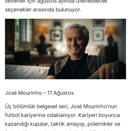
sevenler için ağustos ayında izlenebilecek
seçenekler arasında bulunuyor.
José Mourinho – 11 Ağustos
Üç bölümlük belgesel seri, José Mourinho’nun
futbol kariyerine odaklanıyor. Kariyeri boyunca
kazandığı kupalar, taktik anlayışı, polemikler ve