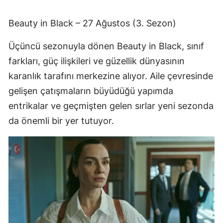
Beauty in Black – 27 Ağustos (3. Sezon)
Üçüncü sezonuyla dönen Beauty in Black, sınıf
farkları, güç ilişkileri ve güzellik dünyasının
karanlık tarafını merkezine alıyor. Aile çevresinde
gelişen çatışmaların büyüdüğü yapımda
entrikalar ve geçmişten gelen sırlar yeni sezonda
da önemli bir yer tutuyor.