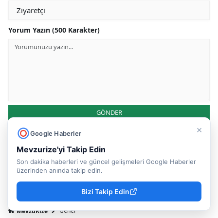
Yorum Yazın (500 Karakter)
GÖNDER
×
Yorum yazma kurallarını
okudum ve kabul ediyorum
Google Haberler
Mevzurize'yi Takip Edin
Son dakika haberleri ve güncel gelişmeleri Google Haberler
* Bu içerik ile ilgili yorum yok, ilk yorumu siz yazın, tartışalım *
üzerinden anında takip edin.
Bizi Takip Edin
Genel
MevzuRize