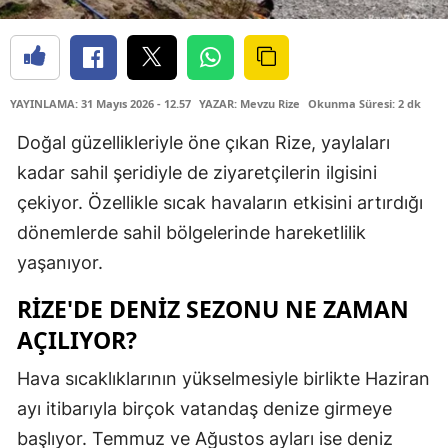
YAYINLAMA: 31 Mayıs 2026 - 12.57
YAZAR: Mevzu Rize
Okunma Süresi: 2 dk
Doğal güzellikleriyle öne çıkan Rize, yaylaları
kadar sahil şeridiyle de ziyaretçilerin ilgisini
çekiyor. Özellikle sıcak havaların etkisini artırdığı
dönemlerde sahil bölgelerinde hareketlilik
yaşanıyor.
RIZE'DE DENIZ SEZONU NE ZAMAN
AÇILIYOR?
Hava sıcaklıklarının yükselmesiyle birlikte Haziran
ayı itibarıyla birçok vatandaş denize girmeye
başlıyor. Temmuz ve Ağustos ayları ise deniz