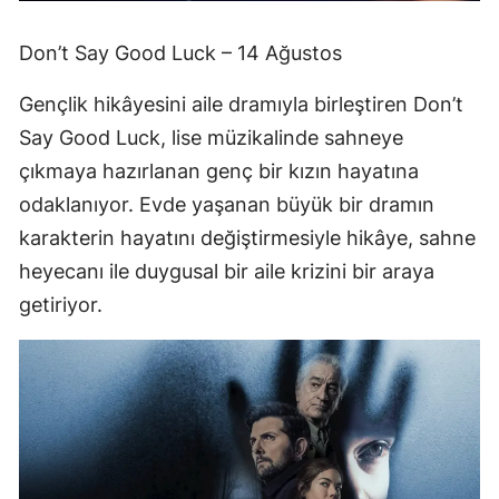
Don’t Say Good Luck – 14 Ağustos
Gençlik hikâyesini aile dramıyla birleştiren Don’t
Say Good Luck, lise müzikalinde sahneye
çıkmaya hazırlanan genç bir kızın hayatına
odaklanıyor. Evde yaşanan büyük bir dramın
karakterin hayatını değiştirmesiyle hikâye, sahne
heyecanı ile duygusal bir aile krizini bir araya
getiriyor.