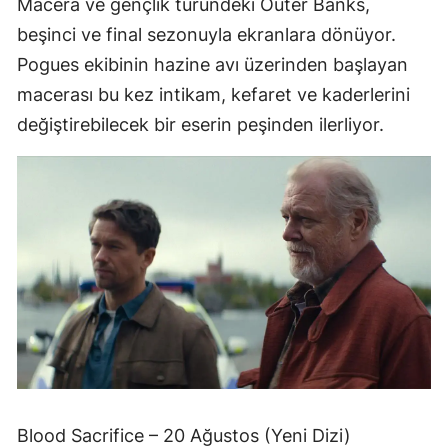
Macera ve gençlik türündeki Outer Banks,
beşinci ve final sezonuyla ekranlara dönüyor.
Pogues ekibinin hazine avı üzerinden başlayan
macerası bu kez intikam, kefaret ve kaderlerini
değiştirebilecek bir eserin peşinden ilerliyor.
Blood Sacrifice – 20 Ağustos (Yeni Dizi)