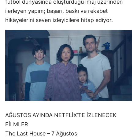
futbol dünyasında oluşturduğu imaj üzerinden
ilerleyen yapım; başarı, baskı ve rekabet
hikâyelerini seven izleyicilere hitap ediyor.
AĞUSTOS AYINDA NETFLİX’TE İZLENECEK
FİLMLER
The Last House – 7 Ağustos