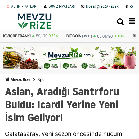
ALTIN FİYATLARI
DÖVİZ FİYATLARI
NÖBETÇİ ECZANELER
KRİP
BITCOIN
BITCOIN
ET
65.017,90
0.019%
3.095.440
0.021%
(USDT)
(TL)
Spor
MevzuRize
Aslan, Aradığı Santrforu
Buldu: Icardi Yerine Yeni
İsim Geliyor!
Galatasaray, yeni sezon öncesinde hücum