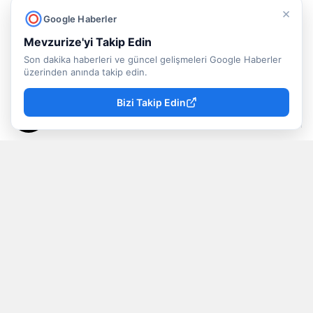
sürdüren Say, "Kadınların yapamayacakları
×
Google Haberler
hiçbir şey yok. Eğer merakları ve ilgileri varsa,
Mevzurize'yi Takip Edin
gerçekten yapmak istiyorlarsa hiç korkmadan
Son dakika haberleri ve güncel gelişmeleri Google Haberler
bu mesleği yapabilirler" dedi.
üzerinden anında takip edin.
Bizi Takip Edin
Mevzu Rize
Yayınlanma
08 Ağustos 2026 - 14:03
Editör