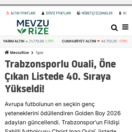
ALTIN FİYATLARI
DÖVİZ FİYATLARI
NÖBETÇİ ECZANELER
KRİP
YARIM ALTIN
21.779,98
2,59%
CUMHURIYET ALTINI
44.750,00
-0,18%
Spor
MevzuRize
Trabzonsporlu Ouali, Öne
Çıkan Listede 40. Sıraya
Yükseldi!
Avrupa futbolunun en seçkin genç
yeteneklerini ödüllendiren Golden Boy 2026
adayları güncellendi. Trabzonspor'un Fildişi
Sahilli futbolcusu Christ Inao Oulaï, listede