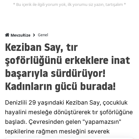
* Bu içerik ile ilgili yorum yok, ilk yorumu siz yazın, tartışalım *
Genel
MevzuRize
Keziban Say, tır
şoförlüğünü erkeklere inat
başarıyla sürdürüyor!
Kadınların gücü burada!
Denizlili 29 yaşındaki Keziban Say, çocukluk
hayalini mesleğe dönüştürerek tır şoförlüğüne
başladı. Çevresinden gelen "yapamazsın"
tepkilerine rağmen mesleğini severek