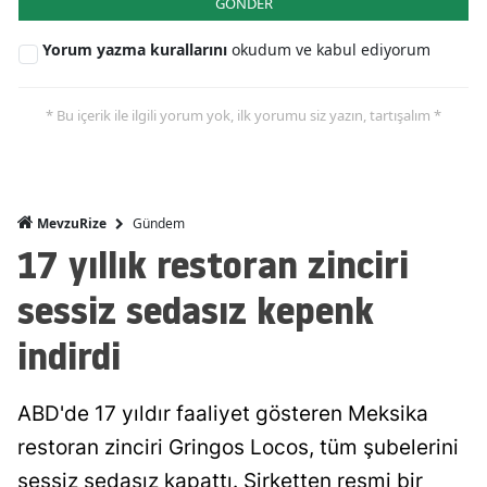
GÖNDER
Yorum yazma kurallarını
okudum ve kabul ediyorum
* Bu içerik ile ilgili yorum yok, ilk yorumu siz yazın, tartışalım *
Gündem
MevzuRize
17 yıllık restoran zinciri
sessiz sedasız kepenk
indirdi
ABD'de 17 yıldır faaliyet gösteren Meksika
restoran zinciri Gringos Locos, tüm şubelerini
sessiz sedasız kapattı. Şirketten resmi bir