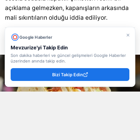
açıklama gelmezken, kapanışların arkasında
mali sıkıntıların olduğu iddia ediliyor.
×
Mevzu Rize
Yayınlanma
Google Haberler
06 Ağustos 2026 - 15:15
Editör
Mevzurize'yi Takip Edin
Son dakika haberleri ve güncel gelişmeleri Google Haberler
üzerinden anında takip edin.
Bizi Takip Edin