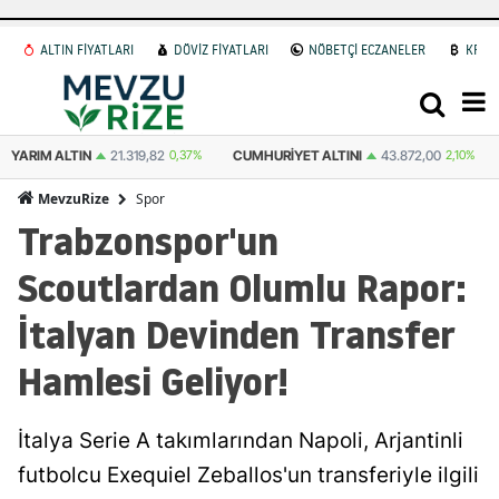
ALTIN FİYATLARI
DÖVİZ FİYATLARI
NÖBETÇİ ECZANELER
KRİP
YARIM ALTIN
21.319,82
0,37%
CUMHURIYET ALTINI
43.872,00
2,10%
Spor
MevzuRize
Trabzonspor'un
Scoutlardan Olumlu Rapor:
İtalyan Devinden Transfer
Hamlesi Geliyor!
İtalya Serie A takımlarından Napoli, Arjantinli
futbolcu Exequiel Zeballos'un transferiyle ilgili