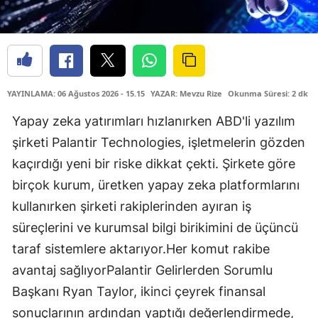
YAYINLAMA: 06 Ağustos 2026 - 15.15
YAZAR: Mevzu Rize
Okunma Süresi: 2 dk
Yapay zeka yatırımları hızlanırken ABD'li yazılım
şirketi Palantir Technologies, işletmelerin gözden
kaçırdığı yeni bir riske dikkat çekti. Şirkete göre
birçok kurum, üretken yapay zeka platformlarını
kullanırken şirketi rakiplerinden ayıran iş
süreçlerini ve kurumsal bilgi birikimini de üçüncü
taraf sistemlere aktarıyor.Her komut rakibe
avantaj sağlıyorPalantir Gelirlerden Sorumlu
Başkanı Ryan Taylor, ikinci çeyrek finansal
sonuçlarının ardından yaptığı değerlendirmede,