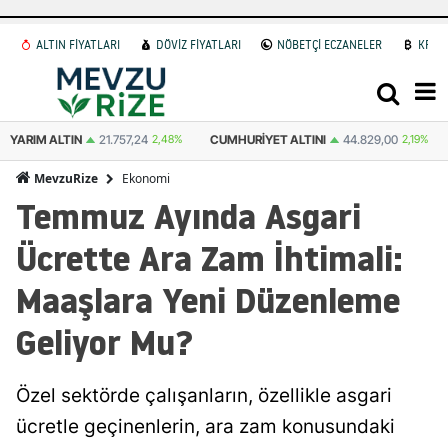
ALTIN FİYATLARI
DÖVİZ FİYATLARI
NÖBETÇİ ECZANELER
KRİP
CUMHURIYET ALTINI
44.829,00
2,19%
ATA ALTIN
44.487,00
2,49%
Ekonomi
MevzuRize
Temmuz Ayında Asgari
Ücrette Ara Zam İhtimali:
Maaşlara Yeni Düzenleme
Geliyor Mu?
Özel sektörde çalışanların, özellikle asgari
ücretle geçinenlerin, ara zam konusundaki