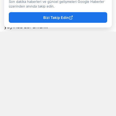
tekrar programa katıldı. Peki, Rahmi Özkan'ın
Son dakika haberleri ve güncel gelişmeleri Google Haberler
üzerinden anında takip edin.
torunu Deha Reha Uğur neden öldü? 13
Bizi Takip Edin
yaşındaki torununun ölümünden sonra canlı
yayında zor anlar...
Mevzu Rize
Yayınlanma
07 Ağustos 2026 - 19:57
Editör