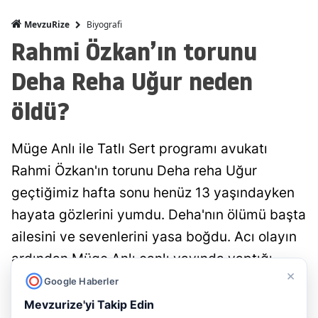
Biyografi
MevzuRize
Rahmi Özkan’ın torunu
Deha Reha Uğur neden
öldü?
Müge Anlı ile Tatlı Sert programı avukatı
Rahmi Özkan'ın torunu Deha reha Uğur
geçtiğimiz hafta sonu henüz 13 yaşındayken
hayata gözlerini yumdu. Deha'nın ölümü başta
ailesini ve sevenlerini yasa boğdu. Acı olayın
ardından Müge Anlı canlı yayında yaptığı
×
açıklamada avukat Rahmi Özkan'a taziyelerini
Google Haberler
iletmişti. Zor günler geçiren Özkan, bugün
Mevzurize'yi Takip Edin