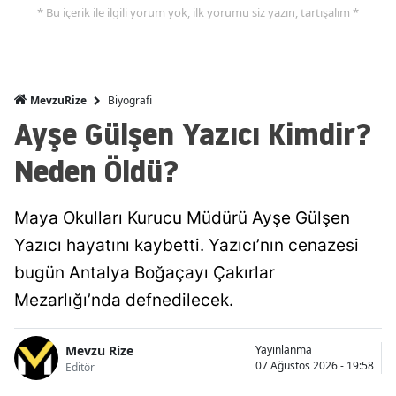
* Bu içerik ile ilgili yorum yok, ilk yorumu siz yazın, tartışalım *
Biyografi
MevzuRize
Ayşe Gülşen Yazıcı Kimdir?
Neden Öldü?
Maya Okulları Kurucu Müdürü Ayşe Gülşen
Yazıcı hayatını kaybetti. Yazıcı’nın cenazesi
bugün Antalya Boğaçayı Çakırlar
Mezarlığı’nda defnedilecek.
Mevzu Rize
Yayınlanma
07 Ağustos 2026 - 19:58
Editör