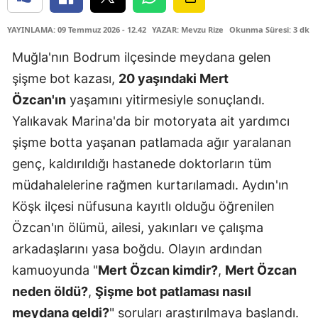
YAYINLAMA: 09 Temmuz 2026 - 12.42
YAZAR: Mevzu Rize
Okunma Süresi: 3 dk
Muğla'nın Bodrum ilçesinde meydana gelen
şişme bot kazası,
20 yaşındaki Mert
Özcan'ın
yaşamını yitirmesiyle sonuçlandı.
Yalıkavak Marina'da bir motoryata ait yardımcı
şişme botta yaşanan patlamada ağır yaralanan
genç, kaldırıldığı hastanede doktorların tüm
müdahalelerine rağmen kurtarılamadı. Aydın'ın
Köşk ilçesi nüfusuna kayıtlı olduğu öğrenilen
Özcan'ın ölümü, ailesi, yakınları ve çalışma
arkadaşlarını yasa boğdu. Olayın ardından
kamuoyunda "
Mert Özcan kimdir?
,
Mert Özcan
neden öldü?
,
Şişme bot patlaması nasıl
meydana geldi?
" soruları araştırılmaya başlandı.