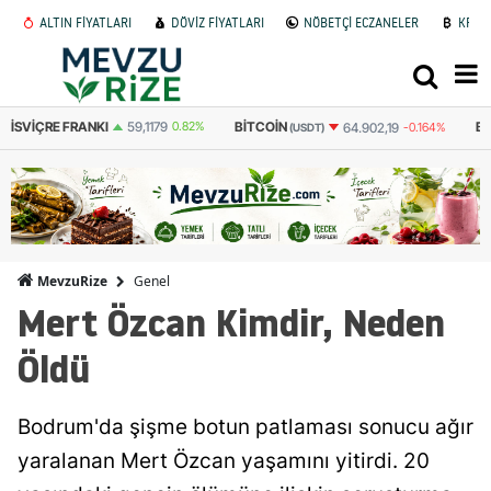
ALTIN FİYATLARI
DÖVİZ FİYATLARI
NÖBETÇİ ECZANELER
KRİP
BITCOIN
BITCOIN
E
64.902,19
-0.164%
3.090.600
-0.155%
(USDT)
(TL)
Genel
MevzuRize
Mert Özcan Kimdir, Neden
Öldü
Bodrum'da şişme botun patlaması sonucu ağır
yaralanan Mert Özcan yaşamını yitirdi. 20