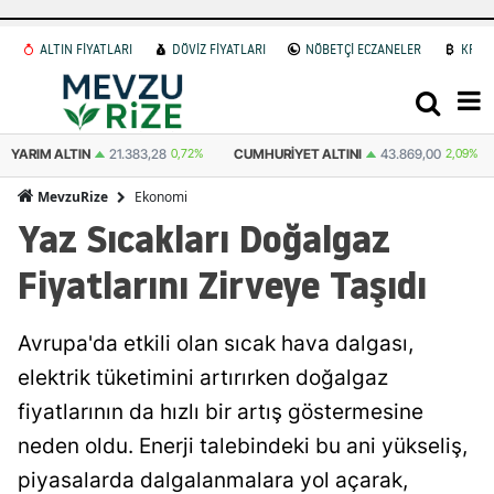
ALTIN FİYATLARI
DÖVİZ FİYATLARI
NÖBETÇİ ECZANELER
KRİP
YARIM ALTIN
21.383,28
0,72%
CUMHURIYET ALTINI
43.869,00
2,09%
Ekonomi
MevzuRize
Yaz Sıcakları Doğalgaz
Fiyatlarını Zirveye Taşıdı
Avrupa'da etkili olan sıcak hava dalgası,
elektrik tüketimini artırırken doğalgaz
fiyatlarının da hızlı bir artış göstermesine
neden oldu. Enerji talebindeki bu ani yükseliş,
piyasalarda dalgalanmalara yol açarak,