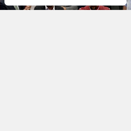
YAYINLAMA: 07 Ağustos 2026 - 07.52
YAZAR: Doğancan İlek
Muhabir: Doğancan
Trabzonspor, tarihinin en pahalı transferini Mısırlı
Mohamed Salah'ı alarak yaptı.
Kulüpten yapılan resmi açıklama şöyle:
"Profesyonel futbolcu Mohamed Salah ile iki yıllık
anlaşma sağlanmıştır. Yapılan anlaşmaya göre;