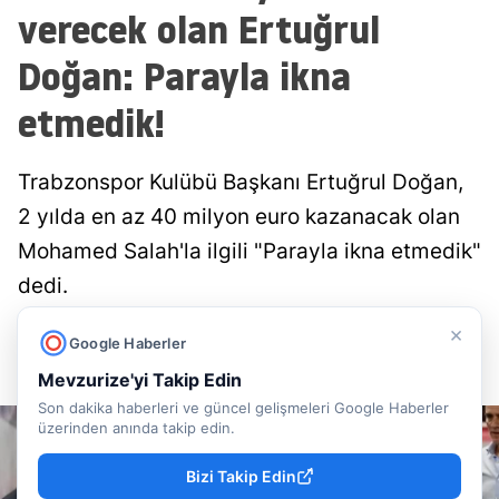
verecek olan Ertuğrul
Doğan: Parayla ikna
etmedik!
Trabzonspor Kulübü Başkanı Ertuğrul Doğan,
2 yılda en az 40 milyon euro kazanacak olan
Mohamed Salah'la ilgili "Parayla ikna etmedik"
dedi.
×
Doğancan İlek
Yayınlanma
Google Haberler
07 Ağustos 2026 - 07:52
Muhabir
Mevzurize'yi Takip Edin
Son dakika haberleri ve güncel gelişmeleri Google Haberler
üzerinden anında takip edin.
Bizi Takip Edin