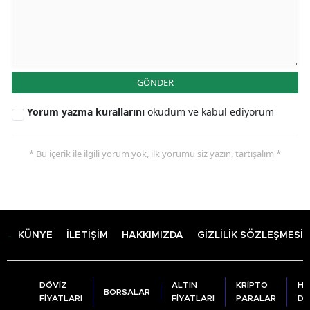
GÖNDER
Yorum yazma kurallarını
okudum ve kabul ediyorum
* Bu içerik ile ilgili yorum yok, ilk yorumu siz yazın, tartışalım *
KÜNYE
İLETİŞİM
HAKKIMIZDA
GİZLİLİK SÖZLEŞMESİ
DÖVİZ
ALTIN
KRİPTO
HA
BORSALAR
FİYATLARI
FİYATLARI
PARALAR
DU