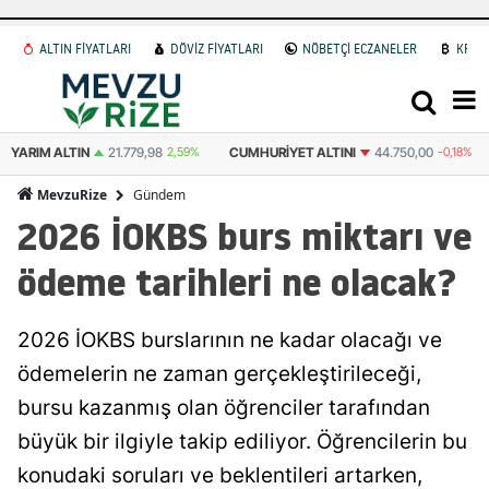
ALTIN FİYATLARI
DÖVİZ FİYATLARI
NÖBETÇİ ECZANELER
KRİP
YARIM ALTIN
21.779,98
2,59%
CUMHURIYET ALTINI
44.750,00
-0,18%
Gündem
MevzuRize
2026 İOKBS burs miktarı ve
ödeme tarihleri ne olacak?
2026 İOKBS burslarının ne kadar olacağı ve
ödemelerin ne zaman gerçekleştirileceği,
bursu kazanmış olan öğrenciler tarafından
büyük bir ilgiyle takip ediliyor. Öğrencilerin bu
konudaki soruları ve beklentileri artarken,