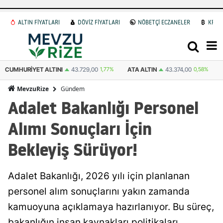
ALTIN FİYATLARI
DÖVİZ FİYATLARI
NÖBETÇİ ECZANELER
KRİP
ATA ALTIN
43.374,00
0,58%
DOLAR
47,6006
0.06%
EURO
55,047
Gündem
MevzuRize
Adalet Bakanlığı Personel
Alımı Sonuçları İçin
Bekleyiş Sürüyor!
Adalet Bakanlığı, 2026 yılı için planlanan
personel alım sonuçlarını yakın zamanda
kamuoyuna açıklamaya hazırlanıyor. Bu süreç,
bakanlığın insan kaynakları politikaları