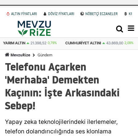
ALTIN FİYATLARI
DÖVİZ FİYATLARI
NÖBETÇİ ECZANELER
KRİP
YARIM ALTIN
21.398,52
0,79%
CUMHURIYET ALTINI
43.869,00
2,09%
Gündem
MevzuRize
Telefonu Açarken
'Merhaba' Demekten
Kaçının: İşte Arkasındaki
Sebep!
Yapay zeka teknolojilerindeki ilerlemeler,
telefon dolandırıcılığında ses klonlama