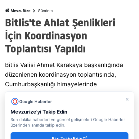
Gündem
MevzuRize
Bitlis'te Ahlat Şenlikleri
İçin Koordinasyon
Toplantısı Yapıldı
Bitlis Valisi Ahmet Karakaya başkanlığında
düzenlenen koordinasyon toplantısında,
Cumhurbaşkanlığı himayelerinde
gerçekleştirilecek Ahlat Şenlikleri'nin
×
Google Haberler
hazırlıkları masaya yatırıldı. Toplantıda 1071
Mevzurize'yi Takip Edin
Malazgirt Zaferi'nin tarihi ruhuna yakışır bir
Son dakika haberleri ve güncel gelişmeleri Google Haberler
organizasyon için kurumlar arası iş birliği ve
üzerinden anında takip edin.
hazırlık süreci değerlendirildi.
Bizi Takip Edin