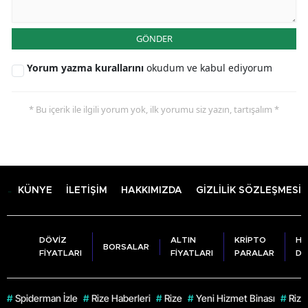
GÖNDER
Yorum yazma kurallarını
okudum ve kabul ediyorum
* Bu içerik ile ilgili yorum yok, ilk yorumu siz yazın, tartışalım *
KÜNYE
İLETİŞİM
HAKKIMIZDA
GİZLİLİK SÖZLEŞMESİ
DÖVİZ
ALTIN
KRİPTO
HA
BORSALAR
FİYATLARI
FİYATLARI
PARALAR
DU
#
Spiderman İzle
#
Rize Haberleri
#
Rize
#
Yeni Hizmet Binası
#
Rize