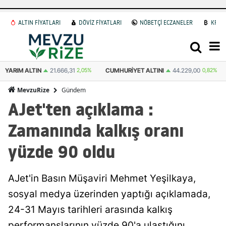
ALTIN FİYATLARI
DÖVİZ FİYATLARI
NÖBETÇİ ECZANELER
KRİP
YARIM ALTIN
21.666,31
2,05%
CUMHURIYET ALTINI
44.229,00
0,82%
Gündem
MevzuRize
AJet'ten açıklama :
Zamanında kalkış oranı
yüzde 90 oldu
AJet'in Basın Müşaviri Mehmet Yeşilkaya,
sosyal medya üzerinden yaptığı açıklamada,
24-31 Mayıs tarihleri arasında kalkış
performanslarının yüzde 90'a ulaştığını