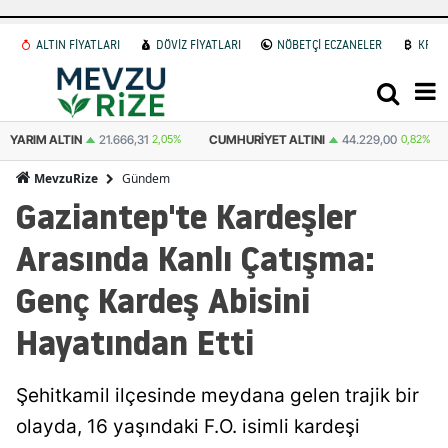
ALTIN FİYATLARI
DÖVİZ FİYATLARI
NÖBETÇİ ECZANELER
KRİP
YARIM ALTIN
21.666,31
2,05%
CUMHURIYET ALTINI
44.229,00
0,82%
Gündem
MevzuRize
Gaziantep'te Kardeşler
Arasında Kanlı Çatışma:
Genç Kardeş Abisini
Hayatından Etti
Şehitkamil ilçesinde meydana gelen trajik bir
olayda, 16 yaşındaki F.O. isimli kardeşi