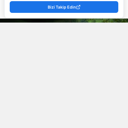
Mevzu Rize
Yayınlanma
07 Ağustos 2026 - 10:50
Editör
Bizi Takip Edin
YAYINLAMA: 07 Ağustos 2026 - 10.50
YAZAR: Mevzu Rize
Muhabir: Sude Köroğlu
İyidere ilçesindeki çay alım merkezinde sıra