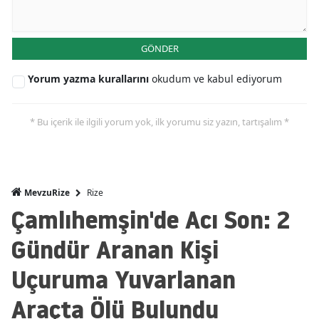
GÖNDER
Yorum yazma kurallarını
okudum ve kabul ediyorum
* Bu içerik ile ilgili yorum yok, ilk yorumu siz yazın, tartışalım *
Rize
MevzuRize
Çamlıhemşin'de Acı Son: 2
Gündür Aranan Kişi
Uçuruma Yuvarlanan
Araçta Ölü Bulundu