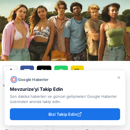
×
Google Haberler
YAYINLAMA: 06 Ağustos 2026 - 16.45
YAZAR: Mevzu Rize
Okunma Süresi: 1 dk
Mevzurize'yi Takip Edin
Netflix yönetimi ve dizi sorumluları Jonas Pate,
Son dakika haberleri ve güncel gelişmeleri Google Haberler
üzerinden anında takip edin.
Josh Pate ile Shannon Burke, beşinci sezonun
hikayenin sonu olacağını net bir dille açıkladı.
Bizi Takip Edin
Yapımcılar, senaryoyu uzatmak yerine planlanan