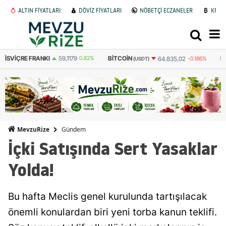
ALTIN FİYATLARI
DÖVİZ FİYATLARI
NÖBETÇİ ECZANELER
KRİP
BITCOIN
BITCOIN
64.835,02
-0.186%
3.087.204
-0.184%
(USDT)
(TL)
Gündem
MevzuRize
İçki Satışında Sert Yasaklar
Yolda!
Bu hafta Meclis genel kurulunda tartışılacak
önemli konulardan biri yeni torba kanun teklifi.