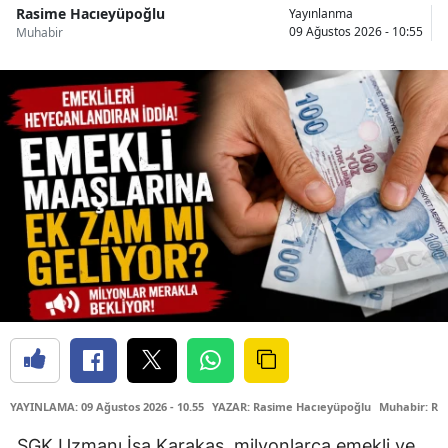
Rasime Hacıeyüpoğlu
Yayınlanma
09 Ağustos 2026 - 10:55
Muhabir
YAYINLAMA: 09 Ağustos 2026 - 10.55
YAZAR: Rasime Hacıeyüpoğlu
Muhabir: Ra
SGK Uzmanı İsa Karakaş, milyonlarca emekli ve