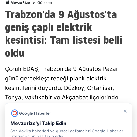
Gündem
MevzuRize
Trabzon'da 9 Ağustos'ta
geniş çaplı elektrik
kesintisi: Tam listesi belli
oldu
Çoruh EDAŞ, Trabzon'da 9 Ağustos Pazar
günü gerçekleştireceği planlı elektrik
kesintilerini duyurdu. Düzköy, Ortahisar,
Tonya, Vakfıkebir ve Akçaabat ilçelerinde
yatırım ve bakım çalışmaları nedeniyle
×
Google Haberler
saatlerce enerji kesintisi yaşanacak.
Mevzurize'yi Takip Edin
Son dakika haberleri ve güncel gelişmeleri Google Haberler
Rasime Hacıeyüpoğlu
Trabzon
Yayınlanma
üzerinden anında takip edin.