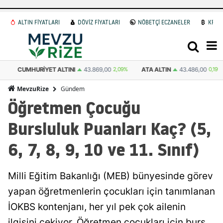
ALTIN FİYATLARI
DÖVİZ FİYATLARI
NÖBETÇİ ECZANELER
KRİP
ATA ALTIN
43.486,00
0,19%
DOLAR
47,6942
0.05%
EURO
55,061
Gündem
MevzuRize
Öğretmen Çocuğu
Bursluluk Puanları Kaç? (5,
6, 7, 8, 9, 10 ve 11. Sınıf)
Milli Eğitim Bakanlığı (MEB) bünyesinde görev
yapan öğretmenlerin çocukları için tanımlanan
İOKBS kontenjanı, her yıl pek çok ailenin
ilgisini çekiyor. Öğretmen çocukları için burs