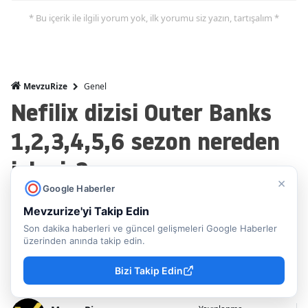
* Bu içerik ile ilgili yorum yok, ilk yorumu siz yazın, tartışalım *
Genel
MevzuRize
Nefilix dizisi Outer Banks
1,2,3,4,5,6 sezon nereden
izlenir?
×
Google Haberler
Outer Banks final sezonu heyecanı başlarken,
Mevzurize'yi Takip Edin
yeni sezonu bekleyen izleyiciler platformun
Son dakika haberleri ve güncel gelişmeleri Google Haberler
üzerinden anında takip edin.
yayın planını ve gelecek sezon iddialarını
merak ediyor.
Bizi Takip Edin